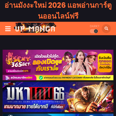
อ่านมังงะใหม่ 2026 แอพอ่านการ์ตู
นออนไลน์ฟรี
DARK?