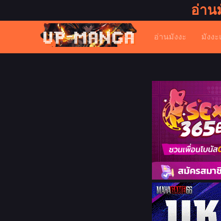
อ่าน
อ่านมังงะ
มังงะ