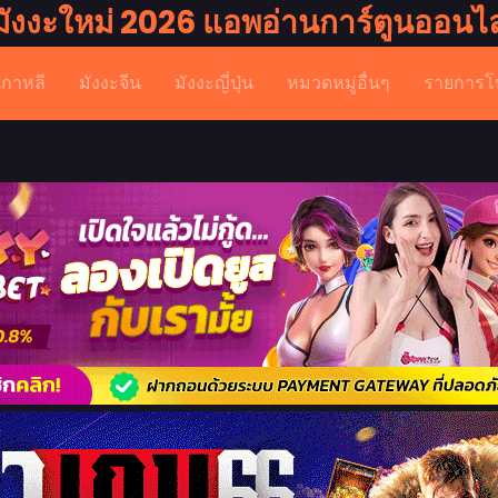
มังงะใหม่ 2026 แอพอ่านการ์ตูนออนไล
เกาหลี
มังงะจีน
มังงะญี่ปุ่น
หมวดหมู่อื่นๆ
รายการโ