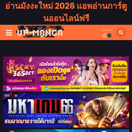
อ่านมังงะใหม่ 2026 แอพอ่านการ์ตู
นออนไลน์ฟรี
DARK?