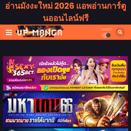
อ่านมังงะใหม่ 2026 แอพอ่านการ์ตู
นออนไลน์ฟรี
DARK?