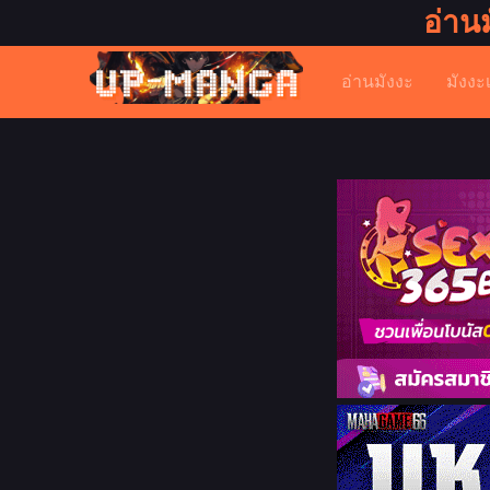
อ่าน
อ่านมังงะ
มังงะ