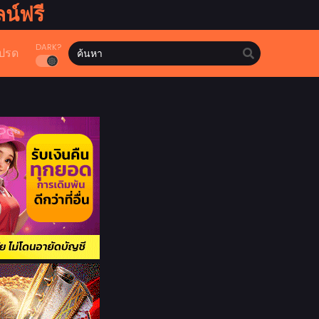
น์ฟรี
DARK?
ปรด