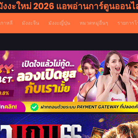
มังงะใหม่ 2026 แอพอ่านการ์ตูนออนไล
เกาหลี
มังงะจีน
มังงะญี่ปุ่น
หมวดหมู่อื่นๆ
รายการโ