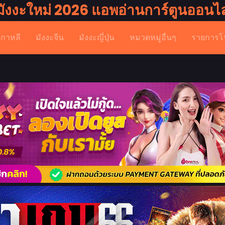
มังงะใหม่ 2026 แอพอ่านการ์ตูนออนไล
เกาหลี
มังงะจีน
มังงะญี่ปุ่น
หมวดหมู่อื่นๆ
รายการโ