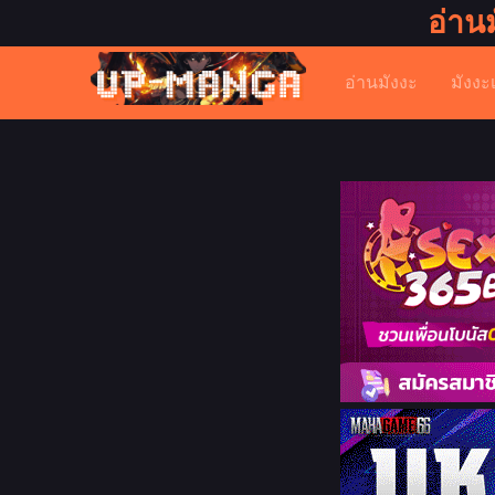
อ่าน
อ่านมังงะ
มังงะ