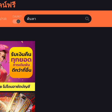
น์ฟรี
DARK?
ปรด