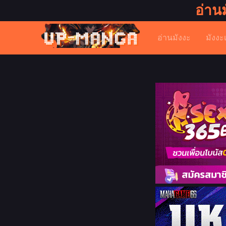
อ่าน
อ่านมังงะ
มังงะ