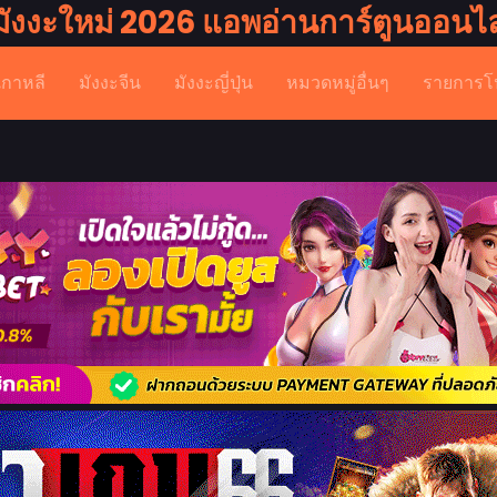
มังงะใหม่ 2026 แอพอ่านการ์ตูนออนไล
เกาหลี
มังงะจีน
มังงะญี่ปุ่น
หมวดหมู่อื่นๆ
รายการโ