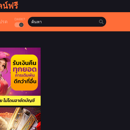
น์ฟรี
DARK?
ปรด