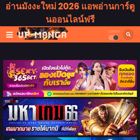
อ่านมังงะใหม่ 2026 แอพอ่านการ์ตู
นออนไลน์ฟรี
DARK?