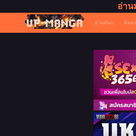
อ่าน
อ่านมังงะ
มังงะ