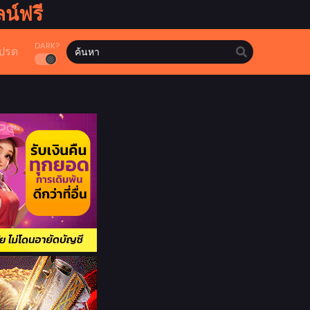
น์ฟรี
DARK?
ปรด