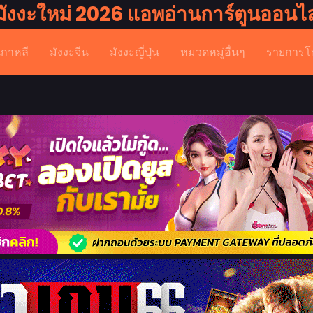
มังงะใหม่ 2026 แอพอ่านการ์ตูนออนไล
เกาหลี
มังงะจีน
มังงะญี่ปุ่น
หมวดหมู่อื่นๆ
รายการโ