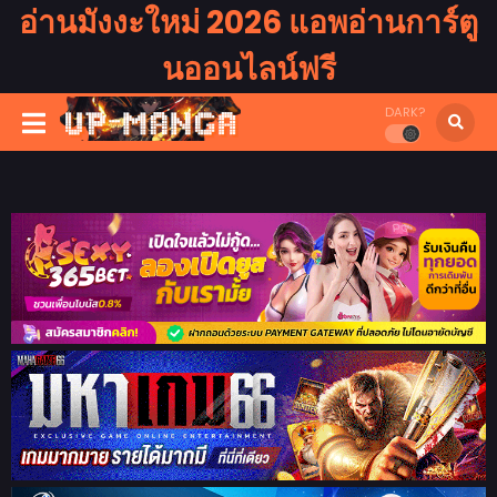
อ่านมังงะใหม่ 2026 แอพอ่านการ์ตู
นออนไลน์ฟรี
DARK?