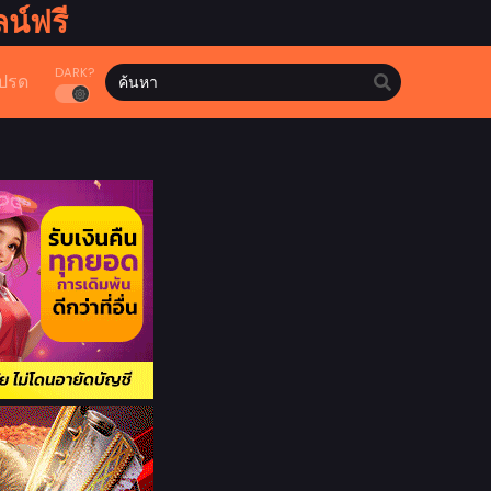
น์ฟรี
DARK?
ปรด