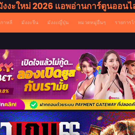
มังงะใหม่ 2026 แอพอ่านการ์ตูนออนไล
เกาหลี
มังงะจีน
มังงะญี่ปุ่น
หมวดหมู่อื่นๆ
รายการโ