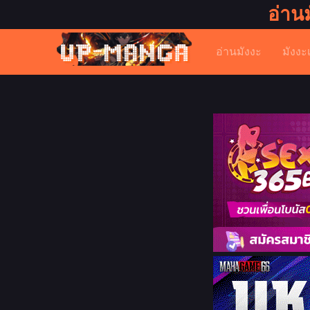
อ่าน
อ่านมังงะ
มังงะ