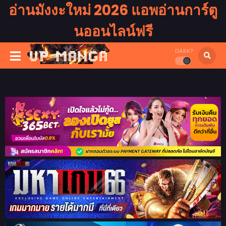
อ่านมังงะใหม่ 2026 แอพอ่านการ์ตู
นออนไลน์ฟรี
DARK?