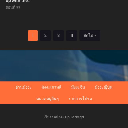
up with the
school beauty, I
ตอนที่ 99
became a
martial arts
master หลังถูก
ดอกไม้โรงเรียนบอก
เลิก ฉันก็กลายมาเป็น
1
2
3
11
ถัดไป »
ปรมาจารย์ศิลปะการ
ต่อสู้
อ่านมังงะ
มังงะเกาหลี
มังงะจีน
มังงะญี่ปุ่น
หมวดหมู่อื่นๆ
รายการโปรด
เว็บอ่านมังงะ Up-Manga