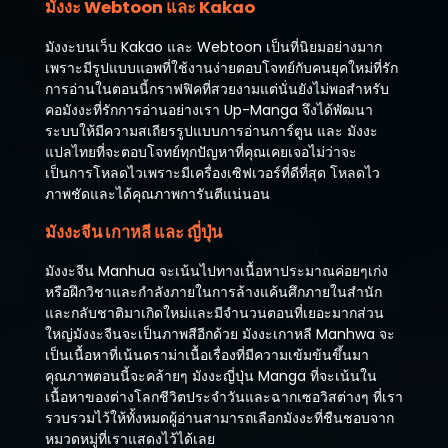
มังงะ Webtoon และ Kakao
มังงะบนเว็บ Kakao และ Webtoon เป็นที่นิยมอย่างมาก
เพราะมีรูปแบบแอพที่ใช้งานง่ายตอบโจทย์กับคนยุคใหม่ที่รัก
การอ่านในตอนนี้กราฟฟิคที่สวยงามแต่นั่นยังไม่พอสำหรับ
คอมังงะที่รักการอ่านอย่างเรา Up-Manga จึงได้พัฒนา
ระบบให้มีความสเถียรรูปแบบการอ่านการ์ตูน และ มังงะ
แปลไทยที่จะตอบโจทย์ทุกปัญหาที่คุณเคยเจอไม่ว่าจะ
เป็นการโหลดไวเพราะมีเครื่องเซิฟเวอร์ที่ดีที่สุด โหลดไว
ภาพชัดและได้คุณภาพการันตีแน่นอน
มังงะจีน เกาหลี และ ญี่ปุ่น
มังงะจีน Manhua จะเน้นไปทางเนื้อหาประมาณค่อยๆเก่ง
หรือฝึกวิชาและกำลังภายในการล้างแค้นศึกภายในสำนัก
และกลับชาติมาเกิดใหม่และมีจำนวนตอนที่เยอะมากส่วน
ใหญ่มังงะจีนจะเป็นภาพสีอีกด้วย มังงะเกาหลี Manhwa จะ
เป็นเนื้อหาที่เน้นดราม่าเนื้อเรื่องที่มีความเข้มข้นขึ้นมา
คุณภาพตอนนี้จะคล้ายๆ มังงะญี่ปุ่น Manga ที่จะเน้นใน
เนื้อหาของต่างโลกชีวิตประจำวันและฉากเซอวิสต่างๆ ที่เรา
รวบรวมไว้ให้ทั้งหมดผู้อ่านสามารถเลือกมังงะที่ชืนชอบจาก
หมวดหมู่ที่เราแสดงไว้ได้เลย