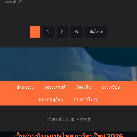
Only I Can Read
ตอนที่ 45
บันทึกจักรวาลที่มีแค่
ฉันมองเห็น
1
2
3
6
ถัดไป »
อ่านมังงะ
มังงะเกาหลี
มังงะจีน
มังงะญี่ปุ่น
หมวดหมู่อื่นๆ
รายการโปรด
เว็บอ่านมังงะ Up-Manga
เว็บอ่านมังงะแปลไทย การ์ตูนใหม่ 2026