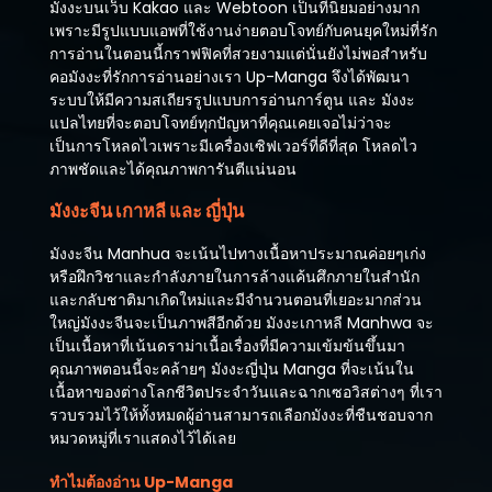
มังงะบนเว็บ Kakao และ Webtoon เป็นที่นิยมอย่างมาก
เพราะมีรูปแบบแอพที่ใช้งานง่ายตอบโจทย์กับคนยุคใหม่ที่รัก
การอ่านในตอนนี้กราฟฟิคที่สวยงามแต่นั่นยังไม่พอสำหรับ
คอมังงะที่รักการอ่านอย่างเรา Up-Manga จึงได้พัฒนา
ระบบให้มีความสเถียรรูปแบบการอ่านการ์ตูน และ มังงะ
แปลไทยที่จะตอบโจทย์ทุกปัญหาที่คุณเคยเจอไม่ว่าจะ
เป็นการโหลดไวเพราะมีเครื่องเซิฟเวอร์ที่ดีที่สุด โหลดไว
ภาพชัดและได้คุณภาพการันตีแน่นอน
มังงะจีน เกาหลี และ ญี่ปุ่น
มังงะจีน Manhua จะเน้นไปทางเนื้อหาประมาณค่อยๆเก่ง
หรือฝึกวิชาและกำลังภายในการล้างแค้นศึกภายในสำนัก
และกลับชาติมาเกิดใหม่และมีจำนวนตอนที่เยอะมากส่วน
ใหญ่มังงะจีนจะเป็นภาพสีอีกด้วย มังงะเกาหลี Manhwa จะ
เป็นเนื้อหาที่เน้นดราม่าเนื้อเรื่องที่มีความเข้มข้นขึ้นมา
คุณภาพตอนนี้จะคล้ายๆ มังงะญี่ปุ่น Manga ที่จะเน้นใน
เนื้อหาของต่างโลกชีวิตประจำวันและฉากเซอวิสต่างๆ ที่เรา
รวบรวมไว้ให้ทั้งหมดผู้อ่านสามารถเลือกมังงะที่ชืนชอบจาก
หมวดหมู่ที่เราแสดงไว้ได้เลย
ทำไมต้องอ่าน Up-Manga