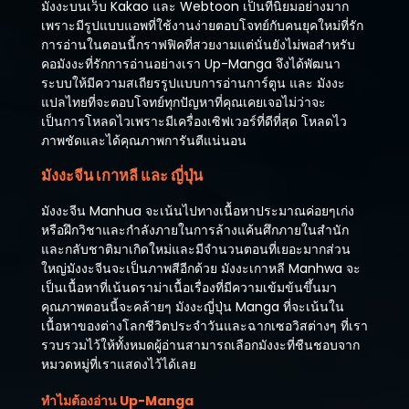
มังงะบนเว็บ Kakao และ Webtoon เป็นที่นิยมอย่างมาก
เพราะมีรูปแบบแอพที่ใช้งานง่ายตอบโจทย์กับคนยุคใหม่ที่รัก
การอ่านในตอนนี้กราฟฟิคที่สวยงามแต่นั่นยังไม่พอสำหรับ
คอมังงะที่รักการอ่านอย่างเรา Up-Manga จึงได้พัฒนา
ระบบให้มีความสเถียรรูปแบบการอ่านการ์ตูน และ มังงะ
แปลไทยที่จะตอบโจทย์ทุกปัญหาที่คุณเคยเจอไม่ว่าจะ
เป็นการโหลดไวเพราะมีเครื่องเซิฟเวอร์ที่ดีที่สุด โหลดไว
ภาพชัดและได้คุณภาพการันตีแน่นอน
มังงะจีน เกาหลี และ ญี่ปุ่น
มังงะจีน Manhua จะเน้นไปทางเนื้อหาประมาณค่อยๆเก่ง
หรือฝึกวิชาและกำลังภายในการล้างแค้นศึกภายในสำนัก
และกลับชาติมาเกิดใหม่และมีจำนวนตอนที่เยอะมากส่วน
ใหญ่มังงะจีนจะเป็นภาพสีอีกด้วย มังงะเกาหลี Manhwa จะ
เป็นเนื้อหาที่เน้นดราม่าเนื้อเรื่องที่มีความเข้มข้นขึ้นมา
คุณภาพตอนนี้จะคล้ายๆ มังงะญี่ปุ่น Manga ที่จะเน้นใน
เนื้อหาของต่างโลกชีวิตประจำวันและฉากเซอวิสต่างๆ ที่เรา
รวบรวมไว้ให้ทั้งหมดผู้อ่านสามารถเลือกมังงะที่ชืนชอบจาก
หมวดหมู่ที่เราแสดงไว้ได้เลย
ทำไมต้องอ่าน Up-Manga