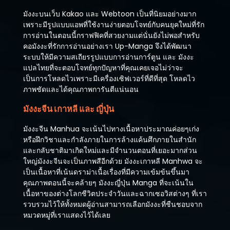
มังงะบนเว็บ Kakao และ Webtoon เป็นที่นิยมอย่างมาก
เพราะมีรูปแบบแอพที่ใช้งานง่ายตอบโจทย์กับคนยุคใหม่ที่รัก
การอ่านในตอนนี้กราฟฟิคที่สวยงามแต่นั่นยังไม่พอสำหรับ
คอมังงะที่รักการอ่านอย่างเรา Up-Manga จึงได้พัฒนา
ระบบให้มีความสเถียรรูปแบบการอ่านการ์ตูน และ มังงะ
แปลไทยที่จะตอบโจทย์ทุกปัญหาที่คุณเคยเจอไม่ว่าจะ
เป็นการโหลดไวเพราะมีเครื่องเซิฟเวอร์ที่ดีที่สุด โหลดไว
ภาพชัดและได้คุณภาพการันตีแน่นอน
มังงะจีน เกาหลี และ ญี่ปุ่น
มังงะจีน Manhua จะเน้นไปทางเนื้อหาประมาณค่อยๆเก่ง
หรือฝึกวิชาและกำลังภายในการล้างแค้นศึกภายในสำนัก
และกลับชาติมาเกิดใหม่และมีจำนวนตอนที่เยอะมากส่วน
ใหญ่มังงะจีนจะเป็นภาพสีอีกด้วย มังงะเกาหลี Manhwa จะ
เป็นเนื้อหาที่เน้นดราม่าเนื้อเรื่องที่มีความเข้มข้นขึ้นมา
คุณภาพตอนนี้จะคล้ายๆ มังงะญี่ปุ่น Manga ที่จะเน้นใน
เนื้อหาของต่างโลกชีวิตประจำวันและฉากเซอวิสต่างๆ ที่เรา
รวบรวมไว้ให้ทั้งหมดผู้อ่านสามารถเลือกมังงะที่ชืนชอบจาก
หมวดหมู่ที่เราแสดงไว้ได้เลย