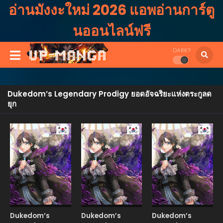
อ่านมังงะใหม่ 2026 แอพอ่านการ์ตู
นออนไลน์ฟรี
DARK?
Dukedom’s Legendary Prodigy ยอดอัจฉริยะแห่งตระกูลด
ยุก
Manhwa
Manhwa
Manhw
Dukedom’s
Dukedom’s
Dukedom’s