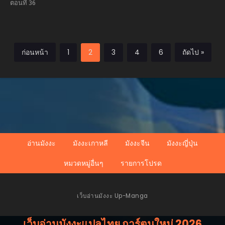
Prodigy ยอด
ตอนที่ 36
อัจฉริยะแห่งตระกูลด
ยุก
ก่อนหน้า
1
2
3
4
6
ถัดไป »
อ่านมังงะ
มังงะเกาหลี
มังงะจีน
มังงะญี่ปุ่น
หมวดหมู่อื่นๆ
รายการโปรด
เว็บอ่านมังงะ Up-Manga
เว็บอ่านมังงะแปลไทย การ์ตูนใหม่ 2026