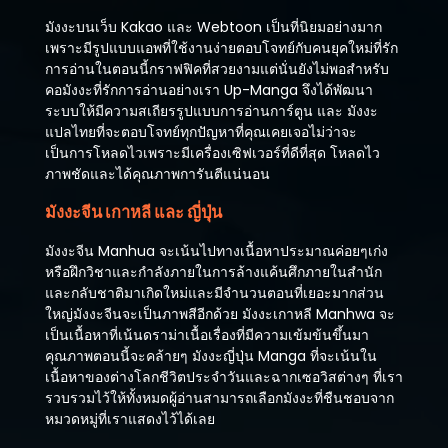
มังงะบนเว็บ Kakao และ Webtoon เป็นที่นิยมอย่างมาก
เพราะมีรูปแบบแอพที่ใช้งานง่ายตอบโจทย์กับคนยุคใหม่ที่รัก
การอ่านในตอนนี้กราฟฟิคที่สวยงามแต่นั่นยังไม่พอสำหรับ
คอมังงะที่รักการอ่านอย่างเรา Up-Manga จึงได้พัฒนา
ระบบให้มีความสเถียรรูปแบบการอ่านการ์ตูน และ มังงะ
แปลไทยที่จะตอบโจทย์ทุกปัญหาที่คุณเคยเจอไม่ว่าจะ
เป็นการโหลดไวเพราะมีเครื่องเซิฟเวอร์ที่ดีที่สุด โหลดไว
ภาพชัดและได้คุณภาพการันตีแน่นอน
มังงะจีน เกาหลี และ ญี่ปุ่น
มังงะจีน Manhua จะเน้นไปทางเนื้อหาประมาณค่อยๆเก่ง
หรือฝึกวิชาและกำลังภายในการล้างแค้นศึกภายในสำนัก
และกลับชาติมาเกิดใหม่และมีจำนวนตอนที่เยอะมากส่วน
ใหญ่มังงะจีนจะเป็นภาพสีอีกด้วย มังงะเกาหลี Manhwa จะ
เป็นเนื้อหาที่เน้นดราม่าเนื้อเรื่องที่มีความเข้มข้นขึ้นมา
คุณภาพตอนนี้จะคล้ายๆ มังงะญี่ปุ่น Manga ที่จะเน้นใน
เนื้อหาของต่างโลกชีวิตประจำวันและฉากเซอวิสต่างๆ ที่เรา
รวบรวมไว้ให้ทั้งหมดผู้อ่านสามารถเลือกมังงะที่ชืนชอบจาก
หมวดหมู่ที่เราแสดงไว้ได้เลย