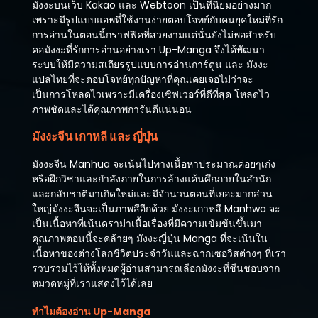
มังงะบนเว็บ Kakao และ Webtoon เป็นที่นิยมอย่างมาก
เพราะมีรูปแบบแอพที่ใช้งานง่ายตอบโจทย์กับคนยุคใหม่ที่รัก
การอ่านในตอนนี้กราฟฟิคที่สวยงามแต่นั่นยังไม่พอสำหรับ
คอมังงะที่รักการอ่านอย่างเรา Up-Manga จึงได้พัฒนา
ระบบให้มีความสเถียรรูปแบบการอ่านการ์ตูน และ มังงะ
แปลไทยที่จะตอบโจทย์ทุกปัญหาที่คุณเคยเจอไม่ว่าจะ
เป็นการโหลดไวเพราะมีเครื่องเซิฟเวอร์ที่ดีที่สุด โหลดไว
ภาพชัดและได้คุณภาพการันตีแน่นอน
มังงะจีน เกาหลี และ ญี่ปุ่น
มังงะจีน Manhua จะเน้นไปทางเนื้อหาประมาณค่อยๆเก่ง
หรือฝึกวิชาและกำลังภายในการล้างแค้นศึกภายในสำนัก
และกลับชาติมาเกิดใหม่และมีจำนวนตอนที่เยอะมากส่วน
ใหญ่มังงะจีนจะเป็นภาพสีอีกด้วย มังงะเกาหลี Manhwa จะ
เป็นเนื้อหาที่เน้นดราม่าเนื้อเรื่องที่มีความเข้มข้นขึ้นมา
คุณภาพตอนนี้จะคล้ายๆ มังงะญี่ปุ่น Manga ที่จะเน้นใน
เนื้อหาของต่างโลกชีวิตประจำวันและฉากเซอวิสต่างๆ ที่เรา
รวบรวมไว้ให้ทั้งหมดผู้อ่านสามารถเลือกมังงะที่ชืนชอบจาก
หมวดหมู่ที่เราแสดงไว้ได้เลย
ทำไมต้องอ่าน Up-Manga