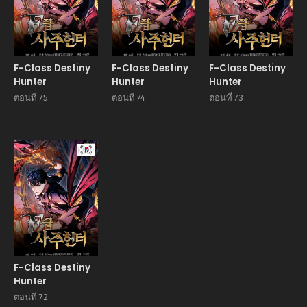
F-Class Destiny
F-Class Destiny
F-Class Destiny
Hunter
Hunter
Hunter
ตอนที่ 75
ตอนที่ 74
ตอนที่ 73
Manhwa
F-Class Destiny
Hunter
ตอนที่ 72