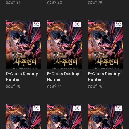
ตอนที่ 81
ตอนที่ 80
ตอนที่ 79
Manhwa
Manhwa
Manhw
F-Class Destiny
F-Class Destiny
F-Class Destiny
Hunter
Hunter
Hunter
ตอนที่ 78
ตอนที่ 77
ตอนที่ 76
Manhwa
Manhwa
Manhw