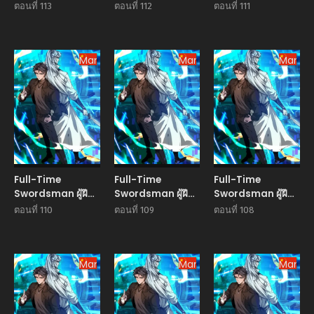
กระบี่เต็มเวลา
กระบี่เต็มเวลา
กระบี่เต็มเวลา
ตอนที่ 113
ตอนที่ 112
ตอนที่ 111
Manhua
Manhua
Manhu
Full-Time
Full-Time
Full-Time
Swordsman ผู้ฝึก
Swordsman ผู้ฝึก
Swordsman ผู้ฝึก
กระบี่เต็มเวลา
กระบี่เต็มเวลา
กระบี่เต็มเวลา
ตอนที่ 110
ตอนที่ 109
ตอนที่ 108
Manhua
Manhua
Manhu