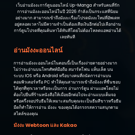
เว็บอ่านมังงะการ์ตูนออนไลน์ Up-Manga สำหรับคนที่รัก
การอ่านมังงะออนไลน์ในปี 2026 กำลังเป็นกระแสที่นิยม
อย่างมาก สามารถเข้าถึงมังงะเรื่องโปรดมังงะใหม่ที่อัพเดท
อยู่ตลอดเวลาไม่มีความจำเป็นต้องเสียเงินอีกต่อไปเลือกอ่าน
การ์ตูนโปรดที่คุณค้นหาได้ทันทีโดยไม่ต้องโหลดแอพอ่านได้
เลยทันที
อ่านมังงะออนไลน์
การอ่านมังงะออนไลน์ในตอนนี้เป็นเรื่องง่ายดายอย่างมาก
ไม่ว่าจะอ่านบนโทรศัพท์มือถือ สมาร์ทโฟน แท็บเล็ต บน
ระบบ IOS หรือ Android หรือบางคนที่ถนัดการอ่านบน
คอมพิวเตอร์หรือ PC ทำให้คุณสามารถเข้าถึงมังงะที่ชื่นชอบ
ได้ทุกที่ทุกเวลาหรือจะเป็นการ อ่านการ์ตูน ผ่านแอพโดยไม่
ต้องไปยืนที่ร้านหนังสือให้เมื่อยอีกต่อไปจะอ่านแบบเต็มจอ
หรือครึ่งจอปรับธีมให้เหมาะสมกับคุณจะเป็นธีมสีขาวหรือธีม
มืดก็ทำให้การอ่าน มังงะ ของคุณได้อรรถรสความสนุกตาม
สไตล์ของคุณ
มังงะ Webtoon และ Kakao