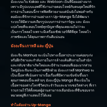
มังงะบนเว็บ Kakao และ Webtoon เป็นที่นิยมอย่างมาก
เพราะมีรูปแบบแอพที่ใช้งานง่ายตอบโจทย์กับคนยุคใหม่ที่รัก
การอ่านในตอนนี้กราฟฟิคที่สวยงามแต่นั่นยังไม่พอสำหรับ
คอมังงะที่รักการอ่านอย่างเรา Up-Manga จึงได้พัฒนา
ระบบให้มีความสเถียรรูปแบบการอ่านการ์ตูน และ มังงะ
แปลไทยที่จะตอบโจทย์ทุกปัญหาที่คุณเคยเจอไม่ว่าจะ
เป็นการโหลดไวเพราะมีเครื่องเซิฟเวอร์ที่ดีที่สุด โหลดไว
ภาพชัดและได้คุณภาพการันตีแน่นอน
มังงะจีน เกาหลี และ ญี่ปุ่น
มังงะจีน Manhua จะเน้นไปทางเนื้อหาประมาณค่อยๆเก่ง
หรือฝึกวิชาและกำลังภายในการล้างแค้นศึกภายในสำนัก
และกลับชาติมาเกิดใหม่และมีจำนวนตอนที่เยอะมากส่วน
ใหญ่มังงะจีนจะเป็นภาพสีอีกด้วย มังงะเกาหลี Manhwa จะ
เป็นเนื้อหาที่เน้นดราม่าเนื้อเรื่องที่มีความเข้มข้นขึ้นมา
คุณภาพตอนนี้จะคล้ายๆ มังงะญี่ปุ่น Manga ที่จะเน้นใน
เนื้อหาของต่างโลกชีวิตประจำวันและฉากเซอวิสต่างๆ ที่เรา
รวบรวมไว้ให้ทั้งหมดผู้อ่านสามารถเลือกมังงะที่ชืนชอบจาก
หมวดหมู่ที่เราแสดงไว้ได้เลย
ทำไมต้องอ่าน Up-Manga