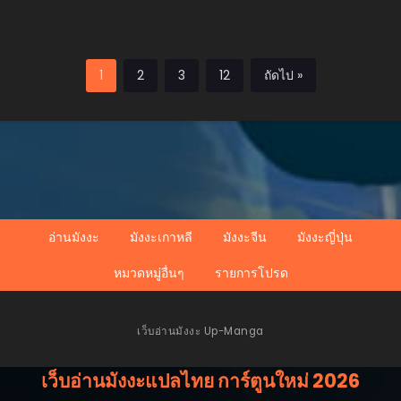
1
2
3
12
ถัดไป »
อ่านมังงะ
มังงะเกาหลี
มังงะจีน
มังงะญี่ปุ่น
หมวดหมู่อื่นๆ
รายการโปรด
เว็บอ่านมังงะ Up-Manga
เว็บอ่านมังงะแปลไทย การ์ตูนใหม่ 2026