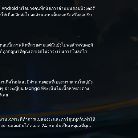
ือ Android หรือบางคนที่ถนัดการอ่านบนคอมพิวเตอร์
อให้เมื่อยอีกต่อไปจะอ่านแบบเต็มจอหรือครึ่งจอปรับ
อนนี้กราฟฟิคที่สวยงามแต่นั่นยังไม่พอสำหรับคอมั
์ทุกปัญหาที่คุณเคยเจอไม่ว่าจะเป็นการโหลดไว
มาเกิดใหม่และมีจำนวนตอนที่เยอะมากส่วนใหญ่มัง
ๆ มังงะญี่ปุ่น Manga ที่จะเน้นในเนื้อหาของต่าง
ด้เลย
ีทีมงานเฉพาะที่ทำการแปลมังงะและการ์ตูนทุกวันทำให้
้งผ่านแอดมินได้ตลอด 24 ชม นั่นเป็นเหตุผลที่คุณ