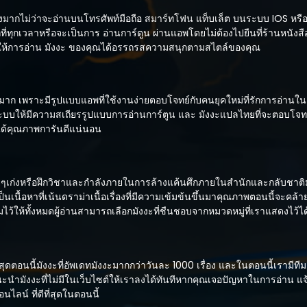
่างมากไม่ว่าจะอ่านบนโทรศัพท์มือถือ สมาร์ทโฟน แท็บเล็ต บนระบบ IOS หร
กที่ทุกเวลาหรือจะเป็นการ อ่านการ์ตูน ผ่านแอพโดยไม่ต้องไปยืนที่ร้านหนังสื
ทำให้การอ่าน มังงะ ของคุณได้อรรถรสความสนุกตามสไตล์ของคุณ
าก เพราะมีรูปแบบแอพที่ใช้งานง่ายตอบโจทย์กับคนยุคใหม่ที่รักการอ่านในต
ะบบให้มีความสเถียรรูปแบบการอ่านการ์ตูน และ มังงะแปลไทยที่จะตอบโจทย
ละได้คุณภาพการันตีแน่นอน
ๆเก่งหรือฝึกวิชาและกำลังภายในการล้างแค้นศึกภายในสำนักและกลับชาติ
เนื้อหาที่เน้นดราม่าเนื้อเรื่องที่มีความเข้มข้นขึ้นมาคุณภาพตอนนี้จะคล้าย
้ให้ทั้งหมดผู้อ่านสามารถเลือกมังงะที่ชืนชอบจากหมวดหมู่ที่เราแสดงไว้ไ
ที่สุดตอนนี้มังงะที่อัพเดทมังงะมากกว่าวันละ 1000 เรื่อง และในตอนนี้เราม
นะนำมังงะที่ไม่มีในเว็บไซต์ให้เราลงได้ทันทีหากคุณเจอปัญหาในการอ่าน แจ
ไลน์ ที่ดีที่สุดในตอนนี้