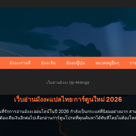
มังงะเกาหลี
มังงะจีน
มังงะญี่ปุ่น
หมวดหมู่อื่นๆ
รา
เว็บอ่านมังงะ Up-Manga
เว็บอ่านมังงะแปลไทย การ์ตูนใหม่ 2026
่รักการอ่านมังงะออนไลน์ในปี 2026 กำลังเป็นกระแสที่นิยมอย่างมาก สามารถ
้องเสียเงินอีกต่อไปเลือกอ่านการ์ตูนโปรดที่คุณค้นหาได้ทันทีโดยไม่ต้องโ