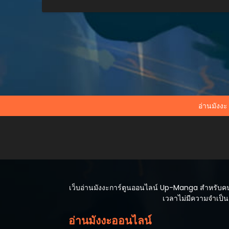
อ่านมังงะ
เว็บอ่านมังงะการ์ตูนออนไลน์ Up-Manga สำหรับคนที
เวลาไม่มีความจำเป็นต
อ่านมังงะออนไลน์