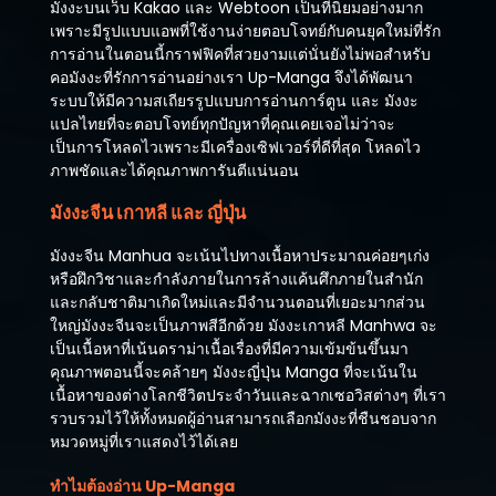
มังงะบนเว็บ Kakao และ Webtoon เป็นที่นิยมอย่างมาก
เพราะมีรูปแบบแอพที่ใช้งานง่ายตอบโจทย์กับคนยุคใหม่ที่รัก
การอ่านในตอนนี้กราฟฟิคที่สวยงามแต่นั่นยังไม่พอสำหรับ
คอมังงะที่รักการอ่านอย่างเรา Up-Manga จึงได้พัฒนา
ระบบให้มีความสเถียรรูปแบบการอ่านการ์ตูน และ มังงะ
แปลไทยที่จะตอบโจทย์ทุกปัญหาที่คุณเคยเจอไม่ว่าจะ
เป็นการโหลดไวเพราะมีเครื่องเซิฟเวอร์ที่ดีที่สุด โหลดไว
ภาพชัดและได้คุณภาพการันตีแน่นอน
มังงะจีน เกาหลี และ ญี่ปุ่น
มังงะจีน Manhua จะเน้นไปทางเนื้อหาประมาณค่อยๆเก่ง
หรือฝึกวิชาและกำลังภายในการล้างแค้นศึกภายในสำนัก
และกลับชาติมาเกิดใหม่และมีจำนวนตอนที่เยอะมากส่วน
ใหญ่มังงะจีนจะเป็นภาพสีอีกด้วย มังงะเกาหลี Manhwa จะ
เป็นเนื้อหาที่เน้นดราม่าเนื้อเรื่องที่มีความเข้มข้นขึ้นมา
คุณภาพตอนนี้จะคล้ายๆ มังงะญี่ปุ่น Manga ที่จะเน้นใน
เนื้อหาของต่างโลกชีวิตประจำวันและฉากเซอวิสต่างๆ ที่เรา
รวบรวมไว้ให้ทั้งหมดผู้อ่านสามารถเลือกมังงะที่ชืนชอบจาก
หมวดหมู่ที่เราแสดงไว้ได้เลย
ทำไมต้องอ่าน Up-Manga