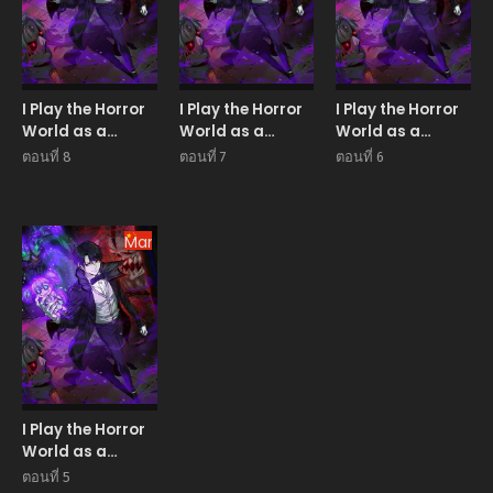
I Play the Horror
I Play the Horror
I Play the Horror
World as a
World as a
World as a
Simulation
Simulation
Simulation
ตอนที่ 8
ตอนที่ 7
ตอนที่ 6
Game
Game
Game
Manhua
I Play the Horror
World as a
Simulation
ตอนที่ 5