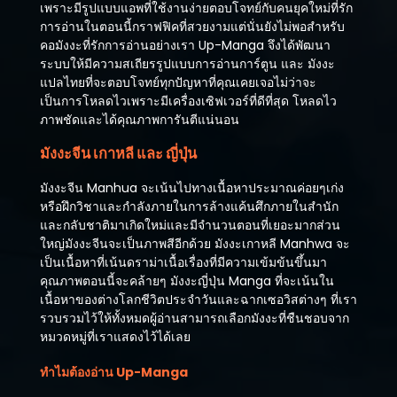
เพราะมีรูปแบบแอพที่ใช้งานง่ายตอบโจทย์กับคนยุคใหม่ที่รัก
การอ่านในตอนนี้กราฟฟิคที่สวยงามแต่นั่นยังไม่พอสำหรับ
คอมังงะที่รักการอ่านอย่างเรา Up-Manga จึงได้พัฒนา
ระบบให้มีความสเถียรรูปแบบการอ่านการ์ตูน และ มังงะ
แปลไทยที่จะตอบโจทย์ทุกปัญหาที่คุณเคยเจอไม่ว่าจะ
เป็นการโหลดไวเพราะมีเครื่องเซิฟเวอร์ที่ดีที่สุด โหลดไว
ภาพชัดและได้คุณภาพการันตีแน่นอน
มังงะจีน เกาหลี และ ญี่ปุ่น
มังงะจีน Manhua จะเน้นไปทางเนื้อหาประมาณค่อยๆเก่ง
หรือฝึกวิชาและกำลังภายในการล้างแค้นศึกภายในสำนัก
และกลับชาติมาเกิดใหม่และมีจำนวนตอนที่เยอะมากส่วน
ใหญ่มังงะจีนจะเป็นภาพสีอีกด้วย มังงะเกาหลี Manhwa จะ
เป็นเนื้อหาที่เน้นดราม่าเนื้อเรื่องที่มีความเข้มข้นขึ้นมา
คุณภาพตอนนี้จะคล้ายๆ มังงะญี่ปุ่น Manga ที่จะเน้นใน
เนื้อหาของต่างโลกชีวิตประจำวันและฉากเซอวิสต่างๆ ที่เรา
รวบรวมไว้ให้ทั้งหมดผู้อ่านสามารถเลือกมังงะที่ชืนชอบจาก
หมวดหมู่ที่เราแสดงไว้ได้เลย
ทำไมต้องอ่าน Up-Manga