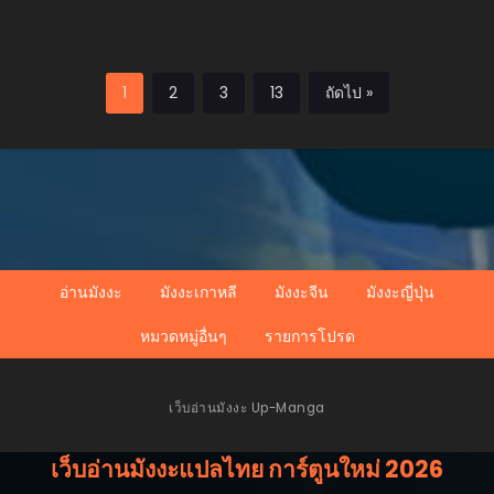
1
2
3
13
ถัดไป »
อ่านมังงะ
มังงะเกาหลี
มังงะจีน
มังงะญี่ปุ่น
หมวดหมู่อื่นๆ
รายการโปรด
เว็บอ่านมังงะ Up-Manga
เว็บอ่านมังงะแปลไทย การ์ตูนใหม่ 2026