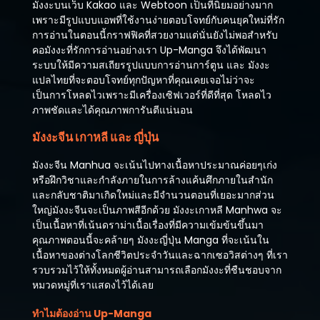
มังงะบนเว็บ Kakao และ Webtoon เป็นที่นิยมอย่างมาก
เพราะมีรูปแบบแอพที่ใช้งานง่ายตอบโจทย์กับคนยุคใหม่ที่รัก
การอ่านในตอนนี้กราฟฟิคที่สวยงามแต่นั่นยังไม่พอสำหรับ
คอมังงะที่รักการอ่านอย่างเรา Up-Manga จึงได้พัฒนา
ระบบให้มีความสเถียรรูปแบบการอ่านการ์ตูน และ มังงะ
แปลไทยที่จะตอบโจทย์ทุกปัญหาที่คุณเคยเจอไม่ว่าจะ
เป็นการโหลดไวเพราะมีเครื่องเซิฟเวอร์ที่ดีที่สุด โหลดไว
ภาพชัดและได้คุณภาพการันตีแน่นอน
มังงะจีน เกาหลี และ ญี่ปุ่น
มังงะจีน Manhua จะเน้นไปทางเนื้อหาประมาณค่อยๆเก่ง
หรือฝึกวิชาและกำลังภายในการล้างแค้นศึกภายในสำนัก
และกลับชาติมาเกิดใหม่และมีจำนวนตอนที่เยอะมากส่วน
ใหญ่มังงะจีนจะเป็นภาพสีอีกด้วย มังงะเกาหลี Manhwa จะ
เป็นเนื้อหาที่เน้นดราม่าเนื้อเรื่องที่มีความเข้มข้นขึ้นมา
คุณภาพตอนนี้จะคล้ายๆ มังงะญี่ปุ่น Manga ที่จะเน้นใน
เนื้อหาของต่างโลกชีวิตประจำวันและฉากเซอวิสต่างๆ ที่เรา
รวบรวมไว้ให้ทั้งหมดผู้อ่านสามารถเลือกมังงะที่ชืนชอบจาก
หมวดหมู่ที่เราแสดงไว้ได้เลย
ทำไมต้องอ่าน Up-Manga