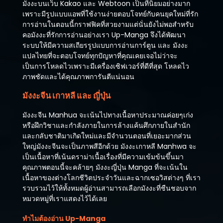
มังงะบนเว็บ Kakao และ Webtoon เป็นที่นิยมอย่างมาก
เพราะมีรูปแบบแอพที่ใช้งานง่ายตอบโจทย์กับคนยุคใหม่ที่รัก
การอ่านในตอนนี้กราฟฟิคที่สวยงามแต่นั่นยังไม่พอสำหรับ
คอมังงะที่รักการอ่านอย่างเรา Up-Manga จึงได้พัฒนา
ระบบให้มีความสเถียรรูปแบบการอ่านการ์ตูน และ มังงะ
แปลไทยที่จะตอบโจทย์ทุกปัญหาที่คุณเคยเจอไม่ว่าจะ
เป็นการโหลดไวเพราะมีเครื่องเซิฟเวอร์ที่ดีที่สุด โหลดไว
ภาพชัดและได้คุณภาพการันตีแน่นอน
มังงะจีน เกาหลี และ ญี่ปุ่น
มังงะจีน Manhua จะเน้นไปทางเนื้อหาประมาณค่อยๆเก่ง
หรือฝึกวิชาและกำลังภายในการล้างแค้นศึกภายในสำนัก
และกลับชาติมาเกิดใหม่และมีจำนวนตอนที่เยอะมากส่วน
ใหญ่มังงะจีนจะเป็นภาพสีอีกด้วย มังงะเกาหลี Manhwa จะ
เป็นเนื้อหาที่เน้นดราม่าเนื้อเรื่องที่มีความเข้มข้นขึ้นมา
คุณภาพตอนนี้จะคล้ายๆ มังงะญี่ปุ่น Manga ที่จะเน้นใน
เนื้อหาของต่างโลกชีวิตประจำวันและฉากเซอวิสต่างๆ ที่เรา
รวบรวมไว้ให้ทั้งหมดผู้อ่านสามารถเลือกมังงะที่ชืนชอบจาก
หมวดหมู่ที่เราแสดงไว้ได้เลย
ทำไมต้องอ่าน Up-Manga