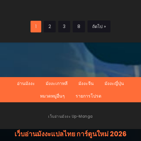
1
2
3
8
ถัดไป »
อ่านมังงะ
มังงะเกาหลี
มังงะจีน
มังงะญี่ปุ่น
หมวดหมู่อื่นๆ
รายการโปรด
เว็บอ่านมังงะ Up-Manga
เว็บอ่านมังงะแปลไทย การ์ตูนใหม่ 2026