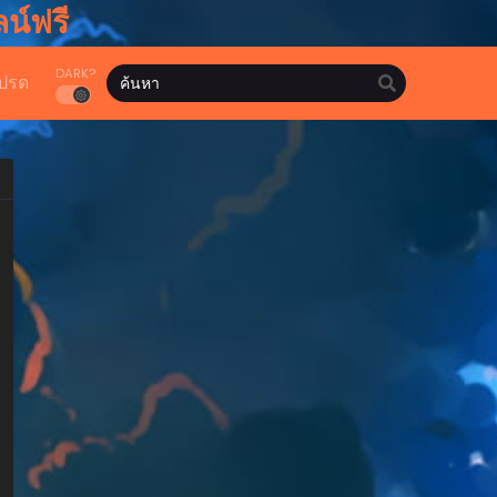
น์ฟรี
DARK?
ปรด
hwa