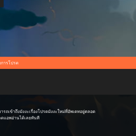
ยการโปรด
เข้าถึงมังงะเรื่องโปรดมังงะใหม่ที่อัพเดทอยู่ตลอด
หลดแอพอ่านได้เลยทันที