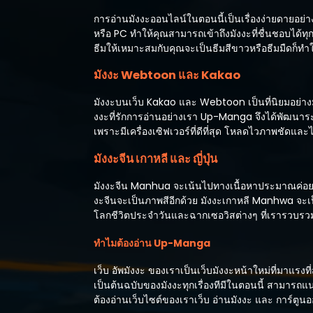
การอ่านมังงะออนไลน์ในตอนนี้เป็นเรื่องง่ายดายอย
หรือ PC ทำให้คุณสามารถเข้าถึงมังงะที่ชื่นชอบได้ทุ
ธีมให้เหมาะสมกับคุณจะเป็นธีมสีขาวหรือธีมมืดก็
มังงะ Webtoon และ Kakao
มังงะบนเว็บ Kakao และ Webtoon เป็นที่นิยมอย่างม
งงะที่รักการอ่านอย่างเรา Up-Manga จึงได้พัฒนาร
เพราะมีเครื่องเซิฟเวอร์ที่ดีที่สุด โหลดไวภาพชัดแ
มังงะจีน เกาหลี และ ญี่ปุ่น
มังงะจีน Manhua จะเน้นไปทางเนื้อหาประมาณค่อย
งะจีนจะเป็นภาพสีอีกด้วย มังงะเกาหลี Manhwa จะเป็น
โลกชีวิตประจำวันและฉากเซอวิสต่างๆ ที่เรารวบรวมไว
ทำไมต้องอ่าน Up-Manga
เว็บ อัพมังงะ ของเราเป็นเว็บมังงะหน้าใหม่ที่มาแรง
เป็นต้นฉบับของมังงะทุกเรื่องทีมีในตอนนี้ สามารถแ
ต้องอ่านเว็บไซต์ของเราเว็บ อ่านมังงะ และ การ์ตูนออน