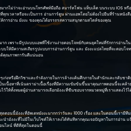
่างมากไม่ว่าจะอ่านบนโทรศัพท์มือถือ สมาร์ทโฟน แท็บเล็ต บนระบบ IOS หร
กที่ทุกเวลาหรือจะเป็นการ อ่านการ์ตูน ผ่านแอพโดยไม่ต้องไปยืนที่ร้านหนังสื
ทำให้การอ่าน มังงะ ของคุณได้อรรถรสความสนุกตามสไตล์ของคุณ
าก เพราะมีรูปแบบแอพที่ใช้งานง่ายตอบโจทย์กับคนยุคใหม่ที่รักการอ่านในต
ะบบให้มีความสเถียรรูปแบบการอ่านการ์ตูน และ มังงะแปลไทยที่จะตอบโจทย
ละได้คุณภาพการันตีแน่นอน
ๆเก่งหรือฝึกวิชาและกำลังภายในการล้างแค้นศึกภายในสำนักและกลับชาติ
เนื้อหาที่เน้นดราม่าเนื้อเรื่องที่มีความเข้มข้นขึ้นมาคุณภาพตอนนี้จะคล้าย
้ให้ทั้งหมดผู้อ่านสามารถเลือกมังงะที่ชืนชอบจากหมวดหมู่ที่เราแสดงไว้ไ
ที่สุดตอนนี้มังงะที่อัพเดทมังงะมากกว่าวันละ 1000 เรื่อง และในตอนนี้เราม
นะนำมังงะที่ไม่มีในเว็บไซต์ให้เราลงได้ทันทีหากคุณเจอปัญหาในการอ่าน แจ
ไลน์ ที่ดีที่สุดในตอนนี้