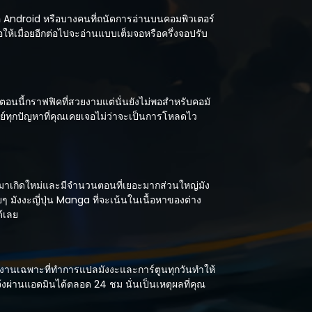
ือ Android หรือบางคนที่ถนัดการอ่านบนคอมพิวเตอร์
อให้เมื่อยอีกต่อไปจะอ่านแบบเต็มจอหรือครึ่งจอปรับ
อนนี้กราฟฟิคที่สวยงามแต่นั่นยังไม่พอสำหรับคอมั
์ทุกปัญหาที่คุณเคยเจอไม่ว่าจะเป็นการโหลดไว
มาเกิดใหม่และมีจำนวนตอนที่เยอะมากส่วนใหญ่มัง
ๆ มังงะญี่ปุ่น Manga ที่จะเน้นในเนื้อหาของต่าง
ด้เลย
ีทีมงานเฉพาะที่ทำการแปลมังงะและการ์ตูนทุกวันทำให้
้งผ่านแอดมินได้ตลอด 24 ชม นั่นเป็นเหตุผลที่คุณ