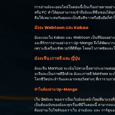
การอ่านมังงะออนไลน์ในตอนนี้เป็นเรื่องง่ายดายอย
หรือ PC ทำให้คุณสามารถเข้าถึงมังงะที่ชื่นชอบได้ทุ
ธีมให้เหมาะสมกับคุณจะเป็นธีมสีขาวหรือธีมมืดก็
มังงะ Webtoon และ Kakao
มังงะบนเว็บ Kakao และ Webtoon เป็นที่นิยมอย่างม
งงะที่รักการอ่านอย่างเรา Up-Manga จึงได้พัฒนาร
เพราะมีเครื่องเซิฟเวอร์ที่ดีที่สุด โหลดไวภาพชัดแ
มังงะจีน เกาหลี และ ญี่ปุ่น
มังงะจีน Manhua จะเน้นไปทางเนื้อหาประมาณค่อย
งะจีนจะเป็นภาพสีอีกด้วย มังงะเกาหลี Manhwa จะเป็น
โลกชีวิตประจำวันและฉากเซอวิสต่างๆ ที่เรารวบรวมไว
ทำไมต้องอ่าน Up-Manga
เว็บ อัพมังงะ ของเราเป็นเว็บมังงะหน้าใหม่ที่มาแรง
เป็นต้นฉบับของมังงะทุกเรื่องทีมีในตอนนี้ สามารถแ
ต้องอ่านเว็บไซต์ของเราเว็บ อ่านมังงะ และ การ์ตูนออน