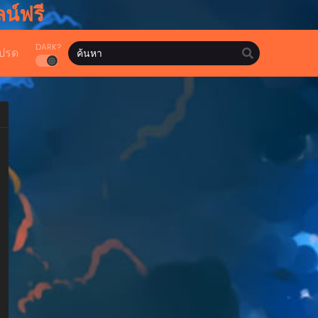
น์ฟรี
DARK?
ปรด
hwa