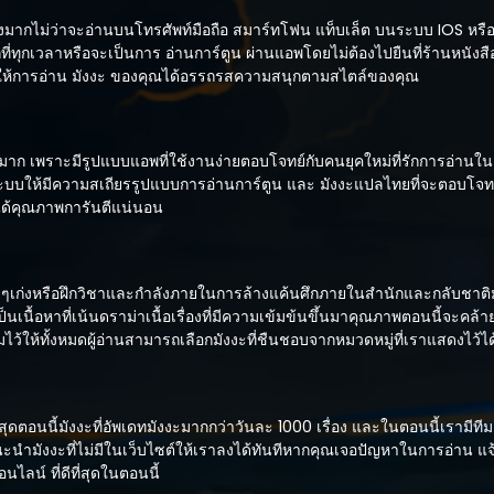
่างมากไม่ว่าจะอ่านบนโทรศัพท์มือถือ สมาร์ทโฟน แท็บเล็ต บนระบบ IOS หร
กที่ทุกเวลาหรือจะเป็นการ อ่านการ์ตูน ผ่านแอพโดยไม่ต้องไปยืนที่ร้านหนังสื
ทำให้การอ่าน มังงะ ของคุณได้อรรถรสความสนุกตามสไตล์ของคุณ
าก เพราะมีรูปแบบแอพที่ใช้งานง่ายตอบโจทย์กับคนยุคใหม่ที่รักการอ่านในต
ะบบให้มีความสเถียรรูปแบบการอ่านการ์ตูน และ มังงะแปลไทยที่จะตอบโจทย
ละได้คุณภาพการันตีแน่นอน
ๆเก่งหรือฝึกวิชาและกำลังภายในการล้างแค้นศึกภายในสำนักและกลับชาติ
เนื้อหาที่เน้นดราม่าเนื้อเรื่องที่มีความเข้มข้นขึ้นมาคุณภาพตอนนี้จะคล้าย
้ให้ทั้งหมดผู้อ่านสามารถเลือกมังงะที่ชืนชอบจากหมวดหมู่ที่เราแสดงไว้ไ
ที่สุดตอนนี้มังงะที่อัพเดทมังงะมากกว่าวันละ 1000 เรื่อง และในตอนนี้เราม
นะนำมังงะที่ไม่มีในเว็บไซต์ให้เราลงได้ทันทีหากคุณเจอปัญหาในการอ่าน แจ
ไลน์ ที่ดีที่สุดในตอนนี้