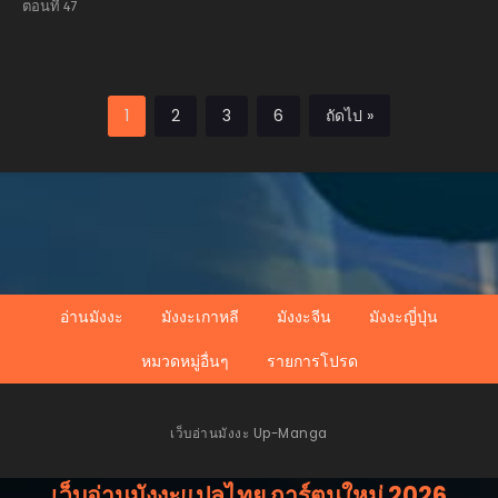
With a Trillion
ตอนที่ 47
Ghost Coins
อาถรรพ์ฟื้นคืน : เริ่ม
ต้นด้วยเงินผีหมื่นล้าน
ล้าน
1
2
3
6
ถัดไป »
อ่านมังงะ
มังงะเกาหลี
มังงะจีน
มังงะญี่ปุ่น
หมวดหมู่อื่นๆ
รายการโปรด
เว็บอ่านมังงะ Up-Manga
เว็บอ่านมังงะแปลไทย การ์ตูนใหม่ 2026