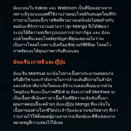
มังงะบนเว็บ Kakao และ Webtoon เป็นที่นิยมอย่างมาก
เพราะมีรูปแบบแอพที่ใช้งานง่ายตอบโจทย์กับคนยุคใหม่ที่รัก
การอ่านในตอนนี้กราฟฟิคที่สวยงามแต่นั่นยังไม่พอสำหรับ
คอมังงะที่รักการอ่านอย่างเรา Up-Manga จึงได้พัฒนา
ระบบให้มีความสเถียรรูปแบบการอ่านการ์ตูน และ มังงะ
แปลไทยที่จะตอบโจทย์ทุกปัญหาที่คุณเคยเจอไม่ว่าจะ
เป็นการโหลดไวเพราะมีเครื่องเซิฟเวอร์ที่ดีที่สุด โหลดไว
ภาพชัดและได้คุณภาพการันตีแน่นอน
มังงะจีน เกาหลี และ ญี่ปุ่น
มังงะจีน Manhua จะเน้นไปทางเนื้อหาประมาณค่อยๆเก่ง
หรือฝึกวิชาและกำลังภายในการล้างแค้นศึกภายในสำนัก
และกลับชาติมาเกิดใหม่และมีจำนวนตอนที่เยอะมากส่วน
ใหญ่มังงะจีนจะเป็นภาพสีอีกด้วย มังงะเกาหลี Manhwa จะ
เป็นเนื้อหาที่เน้นดราม่าเนื้อเรื่องที่มีความเข้มข้นขึ้นมา
คุณภาพตอนนี้จะคล้ายๆ มังงะญี่ปุ่น Manga ที่จะเน้นใน
เนื้อหาของต่างโลกชีวิตประจำวันและฉากเซอวิสต่างๆ ที่เรา
รวบรวมไว้ให้ทั้งหมดผู้อ่านสามารถเลือกมังงะที่ชืนชอบจาก
หมวดหมู่ที่เราแสดงไว้ได้เลย