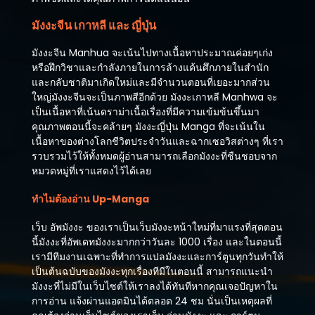
มังงะจีน เกาหลี และ ญี่ปุ่น
มังงะจีน Manhua จะเน้นไปทางเนื้อหาประมาณค่อยๆเก่ง
หรือฝึกวิชาและกำลังภายในการล้างแค้นศึกภายในสำนัก
และกลับชาติมาเกิดใหม่และมีจำนวนตอนที่เยอะมากส่วน
ใหญ่มังงะจีนจะเป็นภาพสีอีกด้วย มังงะเกาหลี Manhwa จะ
เป็นเนื้อหาที่เน้นดราม่าเนื้อเรื่องที่มีความเข้มข้นขึ้นมา
คุณภาพตอนนี้จะคล้ายๆ มังงะญี่ปุ่น Manga ที่จะเน้นใน
เนื้อหาของต่างโลกชีวิตประจำวันและฉากเซอวิสต่างๆ ที่เรา
รวบรวมไว้ให้ทั้งหมดผู้อ่านสามารถเลือกมังงะที่ชืนชอบจาก
หมวดหมู่ที่เราแสดงไว้ได้เลย
ทำไมต้องอ่าน Up-Manga
เว็บ อัพมังงะ ของเราเป็นเว็บมังงะหน้าใหม่ที่มาแรงที่สุดตอน
นี้มังงะที่อัพเดทมังงะมากกว่าวันละ 1000 เรื่อง และในตอนนี้
เรามีทีมงานเฉพาะที่ทำการแปลมังงะและการ์ตูนทุกวันทำให้
เป็นต้นฉบับของมังงะทุกเรื่องทีมีในตอนนี้ สามารถแนะนำ
มังงะที่ไม่มีในเว็บไซต์ให้เราลงได้ทันทีหากคุณเจอปัญหาใน
การอ่าน แจ้งผ่านแอดมินได้ตลอด 24 ชม นั่นเป็นเหตุผลที่