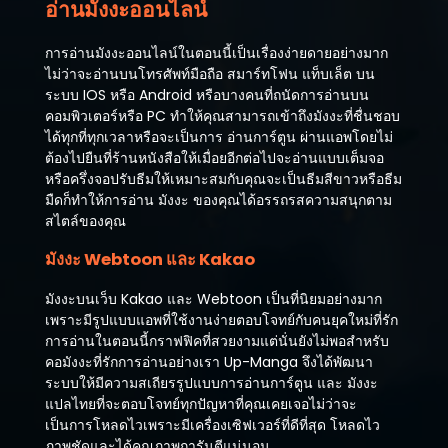
อ่านมังงะออนไลน์
การอ่านมังงะออนไลน์ในตอนนี้เป็นเรื่องง่ายดายอย่างมาก
ไม่ว่าจะอ่านบนโทรศัพท์มือถือ สมาร์ทโฟน แท็บเล็ต บน
ระบบ IOS หรือ Android หรือบางคนที่ถนัดการอ่านบน
คอมพิวเตอร์หรือ PC ทำให้คุณสามารถเข้าถึงมังงะที่ชื่นชอบ
ได้ทุกที่ทุกเวลาหรือจะเป็นการ อ่านการ์ตูน ผ่านแอพโดยไม่
ต้องไปยืนที่ร้านหนังสือให้เมื่อยอีกต่อไปจะอ่านแบบเต็มจอ
หรือครึ่งจอปรับธีมให้เหมาะสมกับคุณจะเป็นธีมสีขาวหรือธีม
มืดก็ทำให้การอ่าน มังงะ ของคุณได้อรรถรสความสนุกตาม
สไตล์ของคุณ
มังงะ Webtoon และ Kakao
มังงะบนเว็บ Kakao และ Webtoon เป็นที่นิยมอย่างมาก
เพราะมีรูปแบบแอพที่ใช้งานง่ายตอบโจทย์กับคนยุคใหม่ที่รัก
การอ่านในตอนนี้กราฟฟิคที่สวยงามแต่นั่นยังไม่พอสำหรับ
คอมังงะที่รักการอ่านอย่างเรา Up-Manga จึงได้พัฒนา
ระบบให้มีความสเถียรรูปแบบการอ่านการ์ตูน และ มังงะ
แปลไทยที่จะตอบโจทย์ทุกปัญหาที่คุณเคยเจอไม่ว่าจะ
เป็นการโหลดไวเพราะมีเครื่องเซิฟเวอร์ที่ดีที่สุด โหลดไว
ภาพชัดและได้คุณภาพการันตีแน่นอน