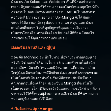
มังงะบนเว็บ Kakao และ Webtoon เป็นที่นิยมอย่างมาก
เพราะมีรูปแบบแอพที่ใช้งานง่ายตอบโจทย์กับคนยุคใหม่ที่รัก
การอ่านในตอนนี้กราฟฟิคที่สวยงามแต่นั่นยังไม่พอสำหรับ
คอมังงะที่รักการอ่านอย่างเรา Up-Manga จึงได้พัฒนา
ระบบให้มีความสเถียรรูปแบบการอ่านการ์ตูน และ มังงะ
แปลไทยที่จะตอบโจทย์ทุกปัญหาที่คุณเคยเจอไม่ว่าจะ
เป็นการโหลดไวเพราะมีเครื่องเซิฟเวอร์ที่ดีที่สุด โหลดไว
ภาพชัดและได้คุณภาพการันตีแน่นอน
มังงะจีน เกาหลี และ ญี่ปุ่น
มังงะจีน Manhua จะเน้นไปทางเนื้อหาประมาณค่อยๆเก่ง
หรือฝึกวิชาและกำลังภายในการล้างแค้นศึกภายในสำนัก
และกลับชาติมาเกิดใหม่และมีจำนวนตอนที่เยอะมากส่วน
ใหญ่มังงะจีนจะเป็นภาพสีอีกด้วย มังงะเกาหลี Manhwa จะ
เป็นเนื้อหาที่เน้นดราม่าเนื้อเรื่องที่มีความเข้มข้นขึ้นมา
คุณภาพตอนนี้จะคล้ายๆ มังงะญี่ปุ่น Manga ที่จะเน้นใน
เนื้อหาของต่างโลกชีวิตประจำวันและฉากเซอวิสต่างๆ ที่เรา
รวบรวมไว้ให้ทั้งหมดผู้อ่านสามารถเลือกมังงะที่ชืนชอบจาก
หมวดหมู่ที่เราแสดงไว้ได้เลย
ทำไมต้องอ่าน Up-Manga