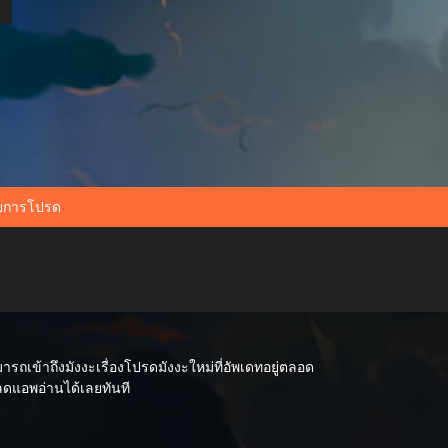
ยการโปรด
เข้าถึงมังงะเรื่องโปรดมังงะใหม่ที่อัพเดทอยู่ตลอด
หลดแอพอ่านได้เลยทันที