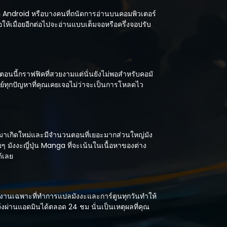
ือ Android หรือบางคนที่ถนัดการอ่านบนคอมพิวเตอร์
อให้เมื่อยอีกต่อไปจะอ่านแบบเต็มจอหรือครึ่งจอปรับ
อนนี้กราฟฟิคที่สวยงามแต่นั่นยังไม่พอสำหรับคอมั
์ทุกปัญหาที่คุณเคยเจอไม่ว่าจะเป็นการโหลดไว
มาเกิดใหม่และมีจำนวนตอนที่เยอะมากส่วนใหญ่มัง
ๆ มังงะญี่ปุ่น Manga ที่จะเน้นในเนื้อหาของต่าง
ด้เลย
ีทีมงานเฉพาะที่ทำการแปลมังงะและการ์ตูนทุกวันทำให้
้งผ่านแอดมินได้ตลอด 24 ชม นั่นเป็นเหตุผลที่คุณ