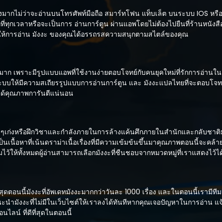
่างมากไม่ว่าจะอ่านบนโทรศัพท์มือถือ สมาร์ทโฟน แท็บเล็ต บนระบบ IOS หร
กที่ทุกเวลาหรือจะเป็นการ อ่านการ์ตูน ผ่านแอพโดยไม่ต้องไปยืนที่ร้านหนังสื
ทำให้การอ่าน มังงะ ของคุณได้อรรถรสความสนุกตามสไตล์ของคุณ
าก เพราะมีรูปแบบแอพที่ใช้งานง่ายตอบโจทย์กับคนยุคใหม่ที่รักการอ่านในต
ะบบให้มีความสเถียรรูปแบบการอ่านการ์ตูน และ มังงะแปลไทยที่จะตอบโจทย
ละได้คุณภาพการันตีแน่นอน
ๆเก่งหรือฝึกวิชาและกำลังภายในการล้างแค้นศึกภายในสำนักและกลับชาติ
เนื้อหาที่เน้นดราม่าเนื้อเรื่องที่มีความเข้มข้นขึ้นมาคุณภาพตอนนี้จะคล้าย
้ให้ทั้งหมดผู้อ่านสามารถเลือกมังงะที่ชืนชอบจากหมวดหมู่ที่เราแสดงไว้ไ
ที่สุดตอนนี้มังงะที่อัพเดทมังงะมากกว่าวันละ 1000 เรื่อง และในตอนนี้เราม
นะนำมังงะที่ไม่มีในเว็บไซต์ให้เราลงได้ทันทีหากคุณเจอปัญหาในการอ่าน แจ
ไลน์ ที่ดีที่สุดในตอนนี้