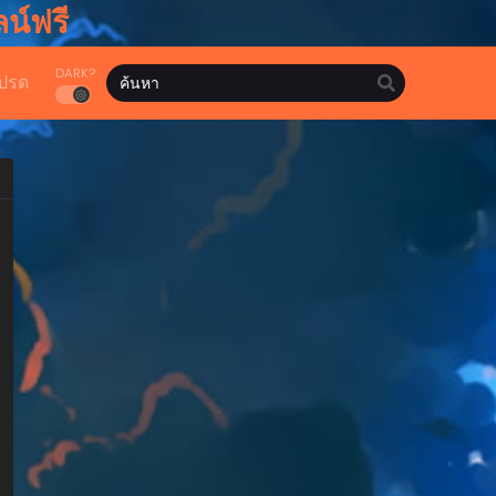
น์ฟรี
DARK?
ปรด
hwa