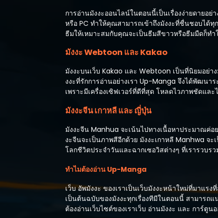
การอ่านมังงะออนไลน์ในตอนนี้เป็นเรื่องง่ายดายอย
หรือ PC ทำให้คุณสามารถเข้าถึงมังงะที่ชื่นชอบได้ทุ
ธีมให้เหมาะสมกับคุณจะเป็นธีมสีขาวหรือธีมมืดก็
มังงะ Webtoon และ Kakao
มังงะบนเว็บ Kakao และ Webtoon เป็นที่นิยมอย่างม
งงะที่รักการอ่านอย่างเรา Up-Manga จึงได้พัฒนาร
เพราะมีเครื่องเซิฟเวอร์ที่ดีที่สุด โหลดไวภาพชัดแ
มังงะจีน เกาหลี และ ญี่ปุ่น
มังงะจีน Manhua จะเน้นไปทางเนื้อหาประมาณค่อย
งะจีนจะเป็นภาพสีอีกด้วย มังงะเกาหลี Manhwa จะเป็น
โลกชีวิตประจำวันและฉากเซอวิสต่างๆ ที่เรารวบรวมไว
ทำไมต้องอ่าน Up-Manga
เว็บ อัพมังงะ ของเราเป็นเว็บมังงะหน้าใหม่ที่มาแรง
เป็นต้นฉบับของมังงะทุกเรื่องทีมีในตอนนี้ สามารถแ
ต้องอ่านเว็บไซต์ของเราเว็บ อ่านมังงะ และ การ์ตูนออน