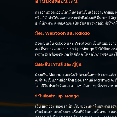
อ่านมังงะออนไลน์
การอ่านมังงะออนไลน์ในตอนนี้เป็นเรื่องง่ายดายอย
หรือ PC ทำให้คุณสามารถเข้าถึงมังงะที่ชื่นชอบได้ทุ
ธีมให้เหมาะสมกับคุณจะเป็นธีมสีขาวหรือธีมมืดก็
มังงะ Webtoon และ Kakao
มังงะบนเว็บ Kakao และ Webtoon เป็นที่นิยมอย่างม
งงะที่รักการอ่านอย่างเรา Up-Manga จึงได้พัฒนาร
เพราะมีเครื่องเซิฟเวอร์ที่ดีที่สุด โหลดไวภาพชัดแ
มังงะจีน เกาหลี และ ญี่ปุ่น
มังงะจีน Manhua จะเน้นไปทางเนื้อหาประมาณค่อย
งะจีนจะเป็นภาพสีอีกด้วย มังงะเกาหลี Manhwa จะเป็น
โลกชีวิตประจำวันและฉากเซอวิสต่างๆ ที่เรารวบรวมไว
ทำไมต้องอ่าน Up-Manga
เว็บ อัพมังงะ ของเราเป็นเว็บมังงะหน้าใหม่ที่มาแรง
เป็นต้นฉบับของมังงะทุกเรื่องทีมีในตอนนี้ สามารถแ