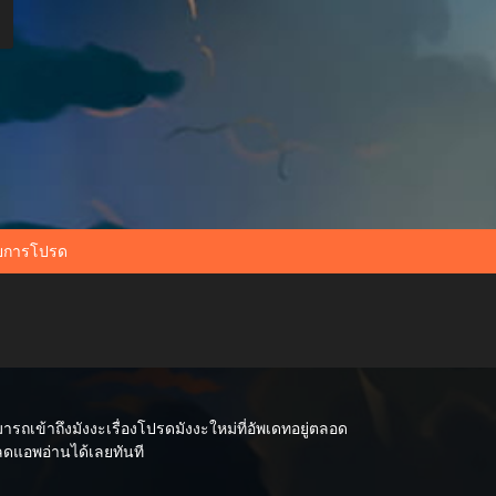
ยการโปรด
เข้าถึงมังงะเรื่องโปรดมังงะใหม่ที่อัพเดทอยู่ตลอด
หลดแอพอ่านได้เลยทันที