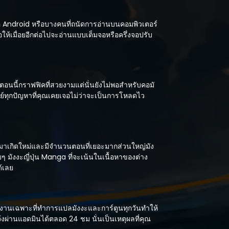
ือ Android หรือบางคนที่ถนัดการอ่านบนคอมพิวเตอร์
อให้เมื่อยอีกต่อไปจะอ่านแบบเต็มจอหรือครึ่งจอปรับ
อนนี้กราฟฟิคที่สวยงามแต่นั่นยังไม่พอสำหรับคอมั
์ทุกปัญหาที่คุณเคยเจอไม่ว่าจะเป็นการโหลดไว
มาเกิดใหม่และมีจำนวนตอนที่เยอะมากส่วนใหญ่มัง
ๆ มังงะญี่ปุ่น Manga ที่จะเน้นในเนื้อหาของต่าง
ด้เลย
ีทีมงานเฉพาะที่ทำการแปลมังงะและการ์ตูนทุกวันทำให้
้งผ่านแอดมินได้ตลอด 24 ชม นั่นเป็นเหตุผลที่คุณ