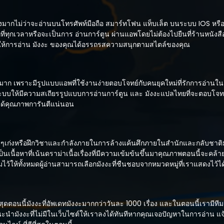
่างมากไม่ว่าจะอ่านบนโทรศัพท์มือถือ สมาร์ทโฟน แท็บเล็ต บนระบบ IOS หร
กที่ทุกเวลาหรือจะเป็นการ อ่านการ์ตูน ผ่านแอพโดยไม่ต้องไปยืนที่ร้านหนังสื
ทำให้การอ่าน มังงะ ของคุณได้อรรถรสความสนุกตามสไตล์ของคุณ
าก เพราะมีรูปแบบแอพที่ใช้งานง่ายตอบโจทย์กับคนยุคใหม่ที่รักการอ่านในต
ะบบให้มีความสเถียรรูปแบบการอ่านการ์ตูน และ มังงะแปลไทยที่จะตอบโจทย
ละได้คุณภาพการันตีแน่นอน
ๆเก่งหรือฝึกวิชาและกำลังภายในการล้างแค้นศึกภายในสำนักและกลับชาติ
เนื้อหาที่เน้นดราม่าเนื้อเรื่องที่มีความเข้มข้นขึ้นมาคุณภาพตอนนี้จะคล้าย
้ให้ทั้งหมดผู้อ่านสามารถเลือกมังงะที่ชืนชอบจากหมวดหมู่ที่เราแสดงไว้ไ
ที่สุดตอนนี้มังงะที่อัพเดทมังงะมากกว่าวันละ 1000 เรื่อง และในตอนนี้เราม
นะนำมังงะที่ไม่มีในเว็บไซต์ให้เราลงได้ทันทีหากคุณเจอปัญหาในการอ่าน แจ