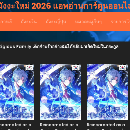
มังงะใหม่ 2026 แอพอ่านการ์ตูนออนไล
เกาหลี
มังงะจีน
มังงะญี่ปุ่น
หมวดหมู่อื่นๆ
รายการโ
ous Family เด็กกำพร้าอย่างฉันได้กลับมาเกิดใหม่ในตระกูล
Manhwa
Manhwa
Man
ncarnated as a
Reincarnated as a
Reincarnated as a