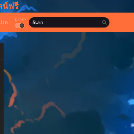
น์ฟรี
DARK?
ปรด
hwa