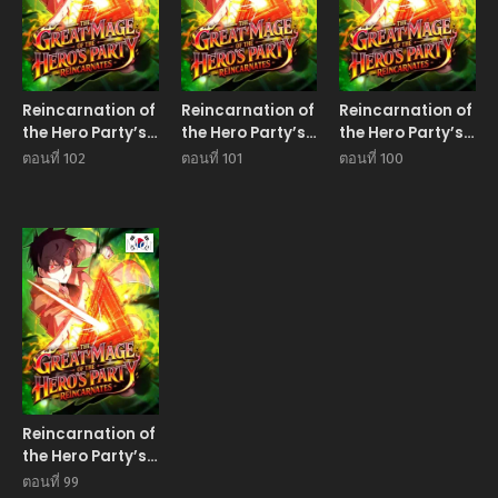
Reincarnation of
Reincarnation of
Reincarnation of
the Hero Party’s
the Hero Party’s
the Hero Party’s
Grand Mage
Grand Mage
Grand Mage
ตอนที่ 102
ตอนที่ 101
ตอนที่ 100
Manhwa
Reincarnation of
the Hero Party’s
Grand Mage
ตอนที่ 99