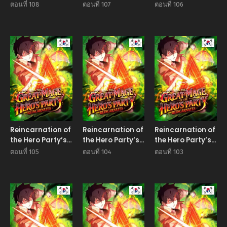
Grand Mage
Grand Mage
Grand Mage
ตอนที่ 108
ตอนที่ 107
ตอนที่ 106
Manhwa
Manhwa
Manhw
Reincarnation of
Reincarnation of
Reincarnation of
the Hero Party’s
the Hero Party’s
the Hero Party’s
Grand Mage
Grand Mage
Grand Mage
ตอนที่ 105
ตอนที่ 104
ตอนที่ 103
Manhwa
Manhwa
Manhw