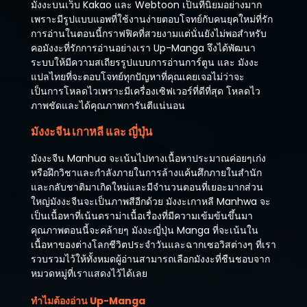
มังงะบนเว็บ Kakao และ Webtoon เป็นที่นิยมอย่างมาก
เพราะมีรูปแบบแอพที่ใช้งานง่ายตอบโจทย์กับคนยุคใหม่ที่รัก
การอ่านในตอนนี้กราฟฟิคที่สวยงามแต่นั่นยังไม่พอสำหรับ
คอมังงะที่รักการอ่านอย่างเรา Up-Manga จึงได้พัฒนา
ระบบให้มีความสเถียรรูปแบบการอ่านการ์ตูน และ มังงะ
แปลไทยที่จะตอบโจทย์ทุกปัญหาที่คุณเคยเจอไม่ว่าจะ
เป็นการโหลดไวเพราะมีเครื่องเซิฟเวอร์ที่ดีที่สุด โหลดไว
ภาพชัดและได้คุณภาพการันตีแน่นอน
มังงะจีน เกาหลี และ ญี่ปุ่น
มังงะจีน Manhua จะเน้นไปทางเนื้อหาประมาณค่อยๆเก่ง
หรือฝึกวิชาและกำลังภายในการล้างแค้นศึกภายในสำนัก
และกลับชาติมาเกิดใหม่และมีจำนวนตอนที่เยอะมากส่วน
ใหญ่มังงะจีนจะเป็นภาพสีอีกด้วย มังงะเกาหลี Manhwa จะ
เป็นเนื้อหาที่เน้นดราม่าเนื้อเรื่องที่มีความเข้มข้นขึ้นมา
คุณภาพตอนนี้จะคล้ายๆ มังงะญี่ปุ่น Manga ที่จะเน้นใน
เนื้อหาของต่างโลกชีวิตประจำวันและฉากเซอวิสต่างๆ ที่เรา
รวบรวมไว้ให้ทั้งหมดผู้อ่านสามารถเลือกมังงะที่ชืนชอบจาก
หมวดหมู่ที่เราแสดงไว้ได้เลย
ทำไมต้องอ่าน Up-Manga