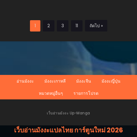
1
2
3
11
ถัดไป »
อ่านมังงะ
มังงะเกาหลี
มังงะจีน
มังงะญี่ปุ่น
หมวดหมู่อื่นๆ
รายการโปรด
เว็บอ่านมังงะ Up-Manga
เว็บอ่านมังงะแปลไทย การ์ตูนใหม่ 2026