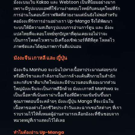
มังงะบนเว็บ Kakao และ Webtoon เป็นที่นิยมอย่างมาก
เพราะมีรูปแบบแอพที่ใช้งานง่ายตอบโจทย์กับคนยุคใหม่ที่รัก
การอ่านในตอนนี้กราฟฟิคที่สวยงามแต่นั่นยังไม่พอสำหรับ
คอมังงะที่รักการอ่านอย่างเรา Up-Manga จึงได้พัฒนา
ระบบให้มีความสเถียรรูปแบบการอ่านการ์ตูน และ มังงะ
แปลไทยที่จะตอบโจทย์ทุกปัญหาที่คุณเคยเจอไม่ว่าจะ
เป็นการโหลดไวเพราะมีเครื่องเซิฟเวอร์ที่ดีที่สุด โหลดไว
ภาพชัดและได้คุณภาพการันตีแน่นอน
มังงะจีน เกาหลี และ ญี่ปุ่น
มังงะจีน Manhua จะเน้นไปทางเนื้อหาประมาณค่อยๆเก่ง
หรือฝึกวิชาและกำลังภายในการล้างแค้นศึกภายในสำนัก
และกลับชาติมาเกิดใหม่และมีจำนวนตอนที่เยอะมากส่วน
ใหญ่มังงะจีนจะเป็นภาพสีอีกด้วย มังงะเกาหลี Manhwa จะ
เป็นเนื้อหาที่เน้นดราม่าเนื้อเรื่องที่มีความเข้มข้นขึ้นมา
คุณภาพตอนนี้จะคล้ายๆ มังงะญี่ปุ่น Manga ที่จะเน้นใน
เนื้อหาของต่างโลกชีวิตประจำวันและฉากเซอวิสต่างๆ ที่เรา
รวบรวมไว้ให้ทั้งหมดผู้อ่านสามารถเลือกมังงะที่ชืนชอบจาก
หมวดหมู่ที่เราแสดงไว้ได้เลย
ทำไมต้องอ่าน Up-Manga