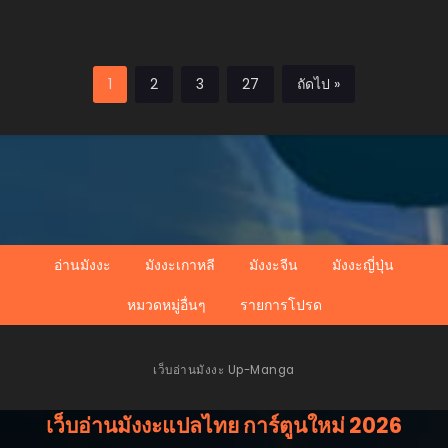
1
2
3
27
ถัดไป »
อ่านมังงะ
มังงะเกาหลี
มังงะจีน
มังงะญี่ปุ่น
หมวดหมู่อื่นๆ
รายการโปรด
เว็บอ่านมังงะ Up-Manga
เว็บอ่านมังงะแปลไทย การ์ตูนใหม่ 2026