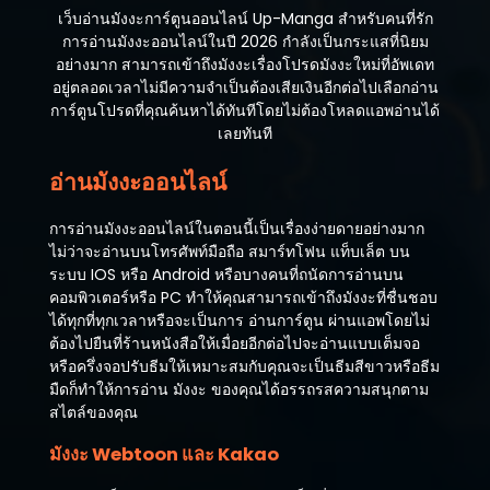
เว็บอ่านมังงะการ์ตูนออนไลน์ Up-Manga สำหรับคนที่รัก
การอ่านมังงะออนไลน์ในปี 2026 กำลังเป็นกระแสที่นิยม
อย่างมาก สามารถเข้าถึงมังงะเรื่องโปรดมังงะใหม่ที่อัพเดท
อยู่ตลอดเวลาไม่มีความจำเป็นต้องเสียเงินอีกต่อไปเลือกอ่าน
การ์ตูนโปรดที่คุณค้นหาได้ทันทีโดยไม่ต้องโหลดแอพอ่านได้
เลยทันที
อ่านมังงะออนไลน์
การอ่านมังงะออนไลน์ในตอนนี้เป็นเรื่องง่ายดายอย่างมาก
ไม่ว่าจะอ่านบนโทรศัพท์มือถือ สมาร์ทโฟน แท็บเล็ต บน
ระบบ IOS หรือ Android หรือบางคนที่ถนัดการอ่านบน
คอมพิวเตอร์หรือ PC ทำให้คุณสามารถเข้าถึงมังงะที่ชื่นชอบ
ได้ทุกที่ทุกเวลาหรือจะเป็นการ อ่านการ์ตูน ผ่านแอพโดยไม่
ต้องไปยืนที่ร้านหนังสือให้เมื่อยอีกต่อไปจะอ่านแบบเต็มจอ
หรือครึ่งจอปรับธีมให้เหมาะสมกับคุณจะเป็นธีมสีขาวหรือธีม
มืดก็ทำให้การอ่าน มังงะ ของคุณได้อรรถรสความสนุกตาม
สไตล์ของคุณ
มังงะ Webtoon และ Kakao