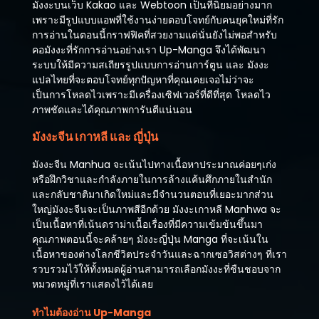
มังงะบนเว็บ Kakao และ Webtoon เป็นที่นิยมอย่างมาก
เพราะมีรูปแบบแอพที่ใช้งานง่ายตอบโจทย์กับคนยุคใหม่ที่รัก
การอ่านในตอนนี้กราฟฟิคที่สวยงามแต่นั่นยังไม่พอสำหรับ
คอมังงะที่รักการอ่านอย่างเรา Up-Manga จึงได้พัฒนา
ระบบให้มีความสเถียรรูปแบบการอ่านการ์ตูน และ มังงะ
แปลไทยที่จะตอบโจทย์ทุกปัญหาที่คุณเคยเจอไม่ว่าจะ
เป็นการโหลดไวเพราะมีเครื่องเซิฟเวอร์ที่ดีที่สุด โหลดไว
ภาพชัดและได้คุณภาพการันตีแน่นอน
มังงะจีน เกาหลี และ ญี่ปุ่น
มังงะจีน Manhua จะเน้นไปทางเนื้อหาประมาณค่อยๆเก่ง
หรือฝึกวิชาและกำลังภายในการล้างแค้นศึกภายในสำนัก
และกลับชาติมาเกิดใหม่และมีจำนวนตอนที่เยอะมากส่วน
ใหญ่มังงะจีนจะเป็นภาพสีอีกด้วย มังงะเกาหลี Manhwa จะ
เป็นเนื้อหาที่เน้นดราม่าเนื้อเรื่องที่มีความเข้มข้นขึ้นมา
คุณภาพตอนนี้จะคล้ายๆ มังงะญี่ปุ่น Manga ที่จะเน้นใน
เนื้อหาของต่างโลกชีวิตประจำวันและฉากเซอวิสต่างๆ ที่เรา
รวบรวมไว้ให้ทั้งหมดผู้อ่านสามารถเลือกมังงะที่ชืนชอบจาก
หมวดหมู่ที่เราแสดงไว้ได้เลย
ทำไมต้องอ่าน Up-Manga