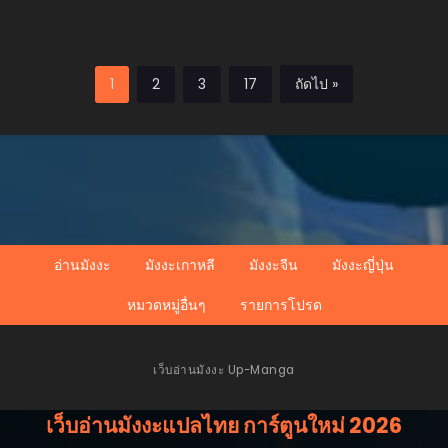
1
2
3
17
ถัดไป »
อ่านมังงะ
มังงะเกาหลี
มังงะจีน
มังงะญี่ปุ่น
หมวดหมู่อื่นๆ
รายการโปรด
เว็บอ่านมังงะ Up-Manga
เว็บอ่านมังงะแปลไทย การ์ตูนใหม่ 2026