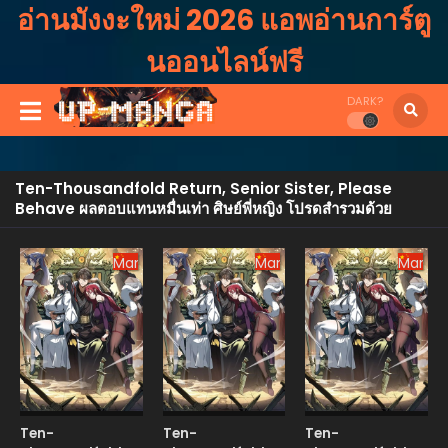
อ่านมังงะใหม่ 2026 แอพอ่านการ์ตู
นออนไลน์ฟรี
DARK?
Ten-Thousandfold Return, Senior Sister, Please
Behave ผลตอบแทนหมื่นเท่า ศิษย์พี่หญิง โปรดสำรวมด้วย
Manhua
Manhua
Manhu
Ten-
Ten-
Ten-