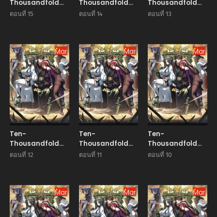
Thousandfold
Thousandfold
Thousandfold
Return, Senior
Return, Senior
Return, Senior
ตอนที่ 15
ตอนที่ 14
ตอนที่ 13
Sister, Please
Sister, Please
Sister, Please
Behave ผล
Behave ผล
Behave ผล
ตอบแทนหมื่นเท่า
ตอบแทนหมื่นเท่า
ตอบแทนหมื่นเท่า
ศิษย์พี่หญิง โปรด
Manhua
ศิษย์พี่หญิง โปรด
Manhua
ศิษย์พี่หญิง โปรด
Manhu
สำรวมด้วย
สำรวมด้วย
สำรวมด้วย
Ten-
Ten-
Ten-
Thousandfold
Thousandfold
Thousandfold
Return, Senior
Return, Senior
Return, Senior
ตอนที่ 12
ตอนที่ 11
ตอนที่ 10
Sister, Please
Sister, Please
Sister, Please
Behave ผล
Behave ผล
Behave ผล
ตอบแทนหมื่นเท่า
ตอบแทนหมื่นเท่า
ตอบแทนหมื่นเท่า
ศิษย์พี่หญิง โปรด
Manhua
ศิษย์พี่หญิง โปรด
Manhua
ศิษย์พี่หญิง โปรด
Manhu
สำรวมด้วย
สำรวมด้วย
สำรวมด้วย