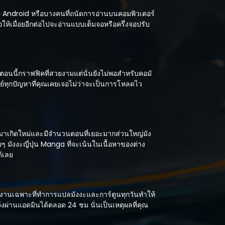
ือ Android หรือบางคนที่ถนัดการอ่านบนคอมพิวเตอร์
อให้เมื่อยอีกต่อไปจะอ่านแบบเต็มจอหรือครึ่งจอปรับ
อนนี้กราฟฟิคที่สวยงามแต่นั่นยังไม่พอสำหรับคอมั
์ทุกปัญหาที่คุณเคยเจอไม่ว่าจะเป็นการโหลดไว
มาเกิดใหม่และมีจำนวนตอนที่เยอะมากส่วนใหญ่มัง
ๆ มังงะญี่ปุ่น Manga ที่จะเน้นในเนื้อหาของต่าง
ด้เลย
ีทีมงานเฉพาะที่ทำการแปลมังงะและการ์ตูนทุกวันทำให้
้งผ่านแอดมินได้ตลอด 24 ชม นั่นเป็นเหตุผลที่คุณ