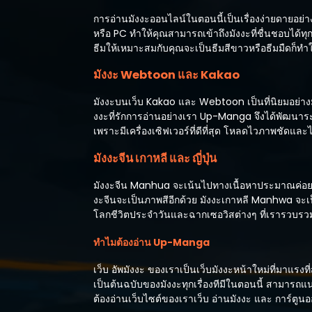
การอ่านมังงะออนไลน์ในตอนนี้เป็นเรื่องง่ายดายอย
หรือ PC ทำให้คุณสามารถเข้าถึงมังงะที่ชื่นชอบได้ทุ
ธีมให้เหมาะสมกับคุณจะเป็นธีมสีขาวหรือธีมมืดก็
มังงะ Webtoon และ Kakao
มังงะบนเว็บ Kakao และ Webtoon เป็นที่นิยมอย่างม
งงะที่รักการอ่านอย่างเรา Up-Manga จึงได้พัฒนาร
เพราะมีเครื่องเซิฟเวอร์ที่ดีที่สุด โหลดไวภาพชัดแ
มังงะจีน เกาหลี และ ญี่ปุ่น
มังงะจีน Manhua จะเน้นไปทางเนื้อหาประมาณค่อย
งะจีนจะเป็นภาพสีอีกด้วย มังงะเกาหลี Manhwa จะเป็น
โลกชีวิตประจำวันและฉากเซอวิสต่างๆ ที่เรารวบรวมไว
ทำไมต้องอ่าน Up-Manga
เว็บ อัพมังงะ ของเราเป็นเว็บมังงะหน้าใหม่ที่มาแรง
เป็นต้นฉบับของมังงะทุกเรื่องทีมีในตอนนี้ สามารถแ
ต้องอ่านเว็บไซต์ของเราเว็บ อ่านมังงะ และ การ์ตูนออน