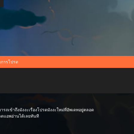
ยการโปรด
เข้าถึงมังงะเรื่องโปรดมังงะใหม่ที่อัพเดทอยู่ตลอด
หลดแอพอ่านได้เลยทันที