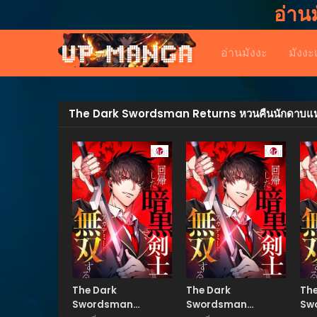
อ่าน
อ่านมังงะ
มังงะ
The Dark Swordsman Returns หวนคืนนักดาบแห
Manga
Manga
The Dark
The Dark
The
Swordsman
Swordsman
Sw