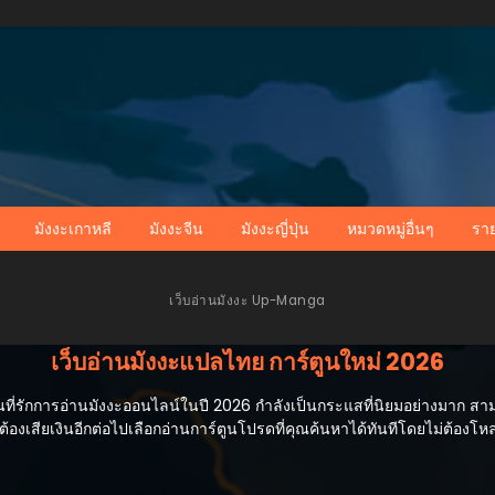
มังงะเกาหลี
มังงะจีน
มังงะญี่ปุ่น
หมวดหมู่อื่นๆ
รา
เว็บอ่านมังงะ Up-Manga
เว็บอ่านมังงะแปลไทย การ์ตูนใหม่ 2026
่รักการอ่านมังงะออนไลน์ในปี 2026 กำลังเป็นกระแสที่นิยมอย่างมาก สามารถ
้องเสียเงินอีกต่อไปเลือกอ่านการ์ตูนโปรดที่คุณค้นหาได้ทันทีโดยไม่ต้องโ