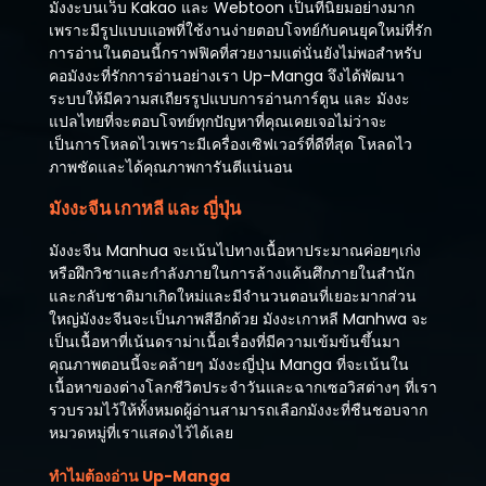
มังงะบนเว็บ Kakao และ Webtoon เป็นที่นิยมอย่างมาก
เพราะมีรูปแบบแอพที่ใช้งานง่ายตอบโจทย์กับคนยุคใหม่ที่รัก
การอ่านในตอนนี้กราฟฟิคที่สวยงามแต่นั่นยังไม่พอสำหรับ
คอมังงะที่รักการอ่านอย่างเรา Up-Manga จึงได้พัฒนา
ระบบให้มีความสเถียรรูปแบบการอ่านการ์ตูน และ มังงะ
แปลไทยที่จะตอบโจทย์ทุกปัญหาที่คุณเคยเจอไม่ว่าจะ
เป็นการโหลดไวเพราะมีเครื่องเซิฟเวอร์ที่ดีที่สุด โหลดไว
ภาพชัดและได้คุณภาพการันตีแน่นอน
มังงะจีน เกาหลี และ ญี่ปุ่น
มังงะจีน Manhua จะเน้นไปทางเนื้อหาประมาณค่อยๆเก่ง
หรือฝึกวิชาและกำลังภายในการล้างแค้นศึกภายในสำนัก
และกลับชาติมาเกิดใหม่และมีจำนวนตอนที่เยอะมากส่วน
ใหญ่มังงะจีนจะเป็นภาพสีอีกด้วย มังงะเกาหลี Manhwa จะ
เป็นเนื้อหาที่เน้นดราม่าเนื้อเรื่องที่มีความเข้มข้นขึ้นมา
คุณภาพตอนนี้จะคล้ายๆ มังงะญี่ปุ่น Manga ที่จะเน้นใน
เนื้อหาของต่างโลกชีวิตประจำวันและฉากเซอวิสต่างๆ ที่เรา
รวบรวมไว้ให้ทั้งหมดผู้อ่านสามารถเลือกมังงะที่ชืนชอบจาก
หมวดหมู่ที่เราแสดงไว้ได้เลย
ทำไมต้องอ่าน Up-Manga