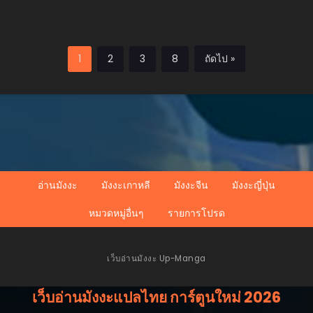
1
2
3
8
ถัดไป »
อ่านมังงะ
มังงะเกาหลี
มังงะจีน
มังงะญี่ปุ่น
หมวดหมู่อื่นๆ
รายการโปรด
เว็บอ่านมังงะ Up-Manga
เว็บอ่านมังงะแปลไทย การ์ตูนใหม่ 2026