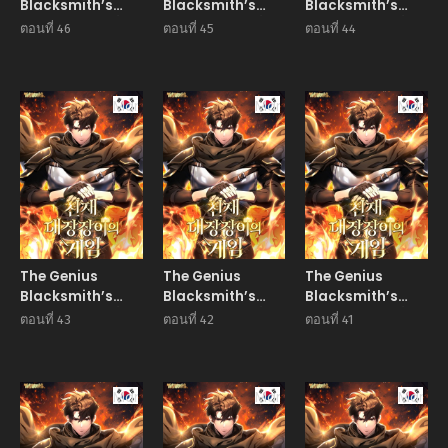
Blacksmith’s
Blacksmith’s
Blacksmith’s
Game ช่างตีเหล็ก
Game ช่างตีเหล็ก
Game ช่างตีเหล็ก
ตอนที่ 46
ตอนที่ 45
ตอนที่ 44
คนสุดท้ายออนไลน์
คนสุดท้ายออนไลน์
คนสุดท้ายออนไลน์
Manhwa
Manhwa
Manhw
The Genius
The Genius
The Genius
Blacksmith’s
Blacksmith’s
Blacksmith’s
Game ช่างตีเหล็ก
Game ช่างตีเหล็ก
Game ช่างตีเหล็ก
ตอนที่ 43
ตอนที่ 42
ตอนที่ 41
คนสุดท้ายออนไลน์
คนสุดท้ายออนไลน์
คนสุดท้ายออนไลน์
Manhwa
Manhwa
Manhw