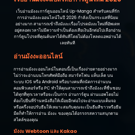
เว็บอ่านมังงะการ์ตูนออนไลน์ Up-Manga สำหรับคนที่รัก
การอ่านมังงะออนไลน์ในปี 2026 กำลังเป็นกระแสที่นิยม
อย่างมาก สามารถเข้าถึงมังงะเรื่องโปรดมังงะใหม่ที่อัพเดท
อยู่ตลอดเวลาไม่มีความจำเป็นต้องเสียเงินอีกต่อไปเลือกอ่าน
การ์ตูนโปรดที่คุณค้นหาได้ทันทีโดยไม่ต้องโหลดแอพอ่านได้
เลยทันที
อ่านมังงะออนไลน์
การอ่านมังงะออนไลน์ในตอนนี้เป็นเรื่องง่ายดายอย่างมาก
ไม่ว่าจะอ่านบนโทรศัพท์มือถือ สมาร์ทโฟน แท็บเล็ต บน
ระบบ IOS หรือ Android หรือบางคนที่ถนัดการอ่านบน
คอมพิวเตอร์หรือ PC ทำให้คุณสามารถเข้าถึงมังงะที่ชื่นชอบ
ได้ทุกที่ทุกเวลาหรือจะเป็นการ อ่านการ์ตูน ผ่านแอพโดยไม่
ต้องไปยืนที่ร้านหนังสือให้เมื่อยอีกต่อไปจะอ่านแบบเต็มจอ
หรือครึ่งจอปรับธีมให้เหมาะสมกับคุณจะเป็นธีมสีขาวหรือธีม
มืดก็ทำให้การอ่าน มังงะ ของคุณได้อรรถรสความสนุกตาม
สไตล์ของคุณ
มังงะ Webtoon และ Kakao