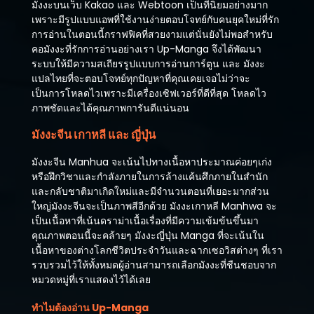
มังงะบนเว็บ Kakao และ Webtoon เป็นที่นิยมอย่างมาก
เพราะมีรูปแบบแอพที่ใช้งานง่ายตอบโจทย์กับคนยุคใหม่ที่รัก
การอ่านในตอนนี้กราฟฟิคที่สวยงามแต่นั่นยังไม่พอสำหรับ
คอมังงะที่รักการอ่านอย่างเรา Up-Manga จึงได้พัฒนา
ระบบให้มีความสเถียรรูปแบบการอ่านการ์ตูน และ มังงะ
แปลไทยที่จะตอบโจทย์ทุกปัญหาที่คุณเคยเจอไม่ว่าจะ
เป็นการโหลดไวเพราะมีเครื่องเซิฟเวอร์ที่ดีที่สุด โหลดไว
ภาพชัดและได้คุณภาพการันตีแน่นอน
มังงะจีน เกาหลี และ ญี่ปุ่น
มังงะจีน Manhua จะเน้นไปทางเนื้อหาประมาณค่อยๆเก่ง
หรือฝึกวิชาและกำลังภายในการล้างแค้นศึกภายในสำนัก
และกลับชาติมาเกิดใหม่และมีจำนวนตอนที่เยอะมากส่วน
ใหญ่มังงะจีนจะเป็นภาพสีอีกด้วย มังงะเกาหลี Manhwa จะ
เป็นเนื้อหาที่เน้นดราม่าเนื้อเรื่องที่มีความเข้มข้นขึ้นมา
คุณภาพตอนนี้จะคล้ายๆ มังงะญี่ปุ่น Manga ที่จะเน้นใน
เนื้อหาของต่างโลกชีวิตประจำวันและฉากเซอวิสต่างๆ ที่เรา
รวบรวมไว้ให้ทั้งหมดผู้อ่านสามารถเลือกมังงะที่ชืนชอบจาก
หมวดหมู่ที่เราแสดงไว้ได้เลย
ทำไมต้องอ่าน Up-Manga