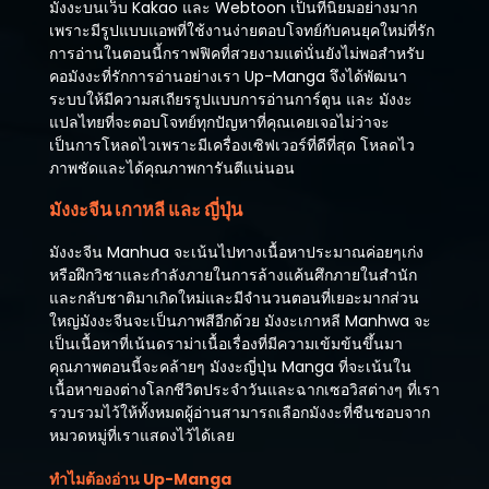
มังงะบนเว็บ Kakao และ Webtoon เป็นที่นิยมอย่างมาก
เพราะมีรูปแบบแอพที่ใช้งานง่ายตอบโจทย์กับคนยุคใหม่ที่รัก
การอ่านในตอนนี้กราฟฟิคที่สวยงามแต่นั่นยังไม่พอสำหรับ
คอมังงะที่รักการอ่านอย่างเรา Up-Manga จึงได้พัฒนา
ระบบให้มีความสเถียรรูปแบบการอ่านการ์ตูน และ มังงะ
แปลไทยที่จะตอบโจทย์ทุกปัญหาที่คุณเคยเจอไม่ว่าจะ
เป็นการโหลดไวเพราะมีเครื่องเซิฟเวอร์ที่ดีที่สุด โหลดไว
ภาพชัดและได้คุณภาพการันตีแน่นอน
มังงะจีน เกาหลี และ ญี่ปุ่น
มังงะจีน Manhua จะเน้นไปทางเนื้อหาประมาณค่อยๆเก่ง
หรือฝึกวิชาและกำลังภายในการล้างแค้นศึกภายในสำนัก
และกลับชาติมาเกิดใหม่และมีจำนวนตอนที่เยอะมากส่วน
ใหญ่มังงะจีนจะเป็นภาพสีอีกด้วย มังงะเกาหลี Manhwa จะ
เป็นเนื้อหาที่เน้นดราม่าเนื้อเรื่องที่มีความเข้มข้นขึ้นมา
คุณภาพตอนนี้จะคล้ายๆ มังงะญี่ปุ่น Manga ที่จะเน้นใน
เนื้อหาของต่างโลกชีวิตประจำวันและฉากเซอวิสต่างๆ ที่เรา
รวบรวมไว้ให้ทั้งหมดผู้อ่านสามารถเลือกมังงะที่ชืนชอบจาก
หมวดหมู่ที่เราแสดงไว้ได้เลย
ทำไมต้องอ่าน Up-Manga