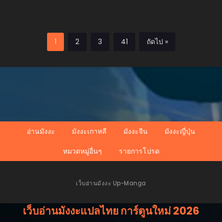
1
2
3
41
ถัดไป »
อ่านมังงะ
มังงะเกาหลี
มังงะจีน
มังงะญี่ปุ่น
หมวดหมู่อื่นๆ
รายการโปรด
เว็บอ่านมังงะ Up-Manga
เว็บอ่านมังงะแปลไทย การ์ตูนใหม่ 2026