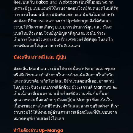
มังงะบนเว็บ Kakao และ Webtoon เป็นที่นิยมอย่างมาก
เพราะมีรูปแบบแอพที่ใช้งานง่ายตอบโจทย์กับคนยุคใหม่ที่รัก
การอ่านในตอนนี้กราฟฟิคที่สวยงามแต่นั่นยังไม่พอสำหรับ
คอมังงะที่รักการอ่านอย่างเรา Up-Manga จึงได้พัฒนา
ระบบให้มีความสเถียรรูปแบบการอ่านการ์ตูน และ มังงะ
แปลไทยที่จะตอบโจทย์ทุกปัญหาที่คุณเคยเจอไม่ว่าจะ
เป็นการโหลดไวเพราะมีเครื่องเซิฟเวอร์ที่ดีที่สุด โหลดไว
ภาพชัดและได้คุณภาพการันตีแน่นอน
มังงะจีน เกาหลี และ ญี่ปุ่น
มังงะจีน Manhua จะเน้นไปทางเนื้อหาประมาณค่อยๆเก่ง
หรือฝึกวิชาและกำลังภายในการล้างแค้นศึกภายในสำนัก
และกลับชาติมาเกิดใหม่และมีจำนวนตอนที่เยอะมากส่วน
ใหญ่มังงะจีนจะเป็นภาพสีอีกด้วย มังงะเกาหลี Manhwa จะ
เป็นเนื้อหาที่เน้นดราม่าเนื้อเรื่องที่มีความเข้มข้นขึ้นมา
คุณภาพตอนนี้จะคล้ายๆ มังงะญี่ปุ่น Manga ที่จะเน้นใน
เนื้อหาของต่างโลกชีวิตประจำวันและฉากเซอวิสต่างๆ ที่เรา
รวบรวมไว้ให้ทั้งหมดผู้อ่านสามารถเลือกมังงะที่ชืนชอบจาก
หมวดหมู่ที่เราแสดงไว้ได้เลย
ทำไมต้องอ่าน Up-Manga