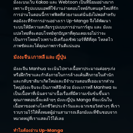
มังงะบนเว็บ Kakao และ Webtoon เป็นที่นิยมอย่างมาก
เพราะมีรูปแบบแอพที่ใช้งานง่ายตอบโจทย์กับคนยุคใหม่ที่รัก
การอ่านในตอนนี้กราฟฟิคที่สวยงามแต่นั่นยังไม่พอสำหรับ
คอมังงะที่รักการอ่านอย่างเรา Up-Manga จึงได้พัฒนา
ระบบให้มีความสเถียรรูปแบบการอ่านการ์ตูน และ มังงะ
แปลไทยที่จะตอบโจทย์ทุกปัญหาที่คุณเคยเจอไม่ว่าจะ
เป็นการโหลดไวเพราะมีเครื่องเซิฟเวอร์ที่ดีที่สุด โหลดไว
ภาพชัดและได้คุณภาพการันตีแน่นอน
มังงะจีน เกาหลี และ ญี่ปุ่น
มังงะจีน Manhua จะเน้นไปทางเนื้อหาประมาณค่อยๆเก่ง
หรือฝึกวิชาและกำลังภายในการล้างแค้นศึกภายในสำนัก
และกลับชาติมาเกิดใหม่และมีจำนวนตอนที่เยอะมากส่วน
ใหญ่มังงะจีนจะเป็นภาพสีอีกด้วย มังงะเกาหลี Manhwa จะ
เป็นเนื้อหาที่เน้นดราม่าเนื้อเรื่องที่มีความเข้มข้นขึ้นมา
คุณภาพตอนนี้จะคล้ายๆ มังงะญี่ปุ่น Manga ที่จะเน้นใน
เนื้อหาของต่างโลกชีวิตประจำวันและฉากเซอวิสต่างๆ ที่เรา
รวบรวมไว้ให้ทั้งหมดผู้อ่านสามารถเลือกมังงะที่ชืนชอบจาก
หมวดหมู่ที่เราแสดงไว้ได้เลย
ทำไมต้องอ่าน Up-Manga