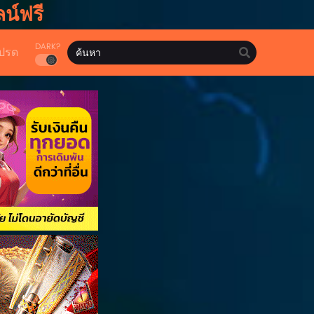
น์ฟรี
DARK?
ปรด