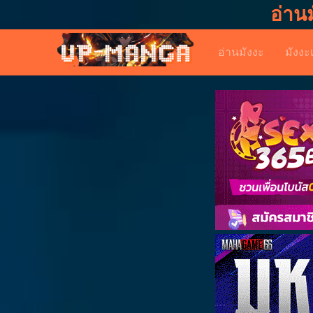
อ่าน
อ่านมังงะ
มังงะ