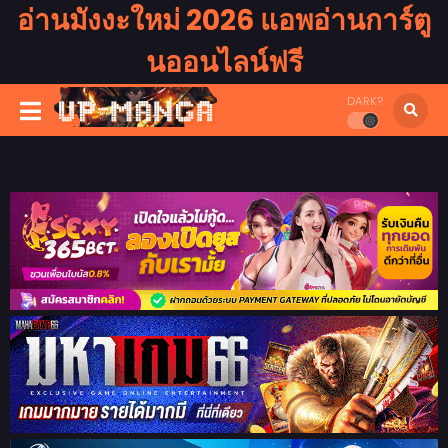
อ่านมังงะใหม่ 2026 แอพอ่านการ์ตู
นออนไลน์ฟรี
DARK?