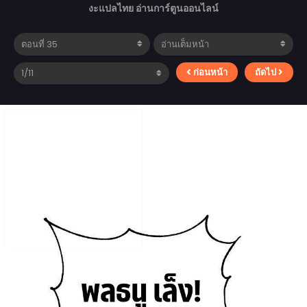
งะแปลไทย อ่านการ์ตูนออนไลน์
ก่อนหน้า
ถัดไป