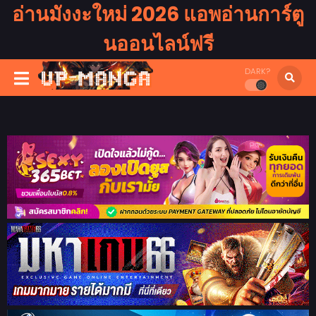
อ่านมังงะใหม่ 2026 แอพอ่านการ์ตู
นออนไลน์ฟรี
DARK?