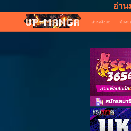
อ่าน
อ่านมังงะ
มังงะ