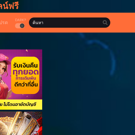
น์ฟรี
DARK?
ปรด