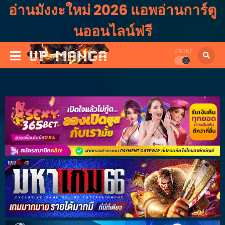
อ่านมังงะใหม่ 2026 แอพอ่านการ์ตู
นออนไลน์ฟรี
DARK?