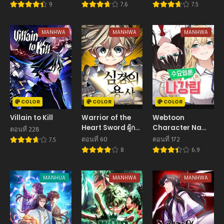
Jikiden No Kage
9
7.6
7.5
Maho De Oujo No
Goei
Hajimemashita!
MANHWA
MANHWA
MANHWA
Demo,
Ansatsusha
nanoni Hito wa
Koroshitaku
Arimasen
COLOR
COLOR
COLOR
Villain to Kill
Warrior of the
Webtoon
Heart Sword ผู้กล้า
Character Na
ตอนที่ 228
แห่งดาบจิต
Kang Lim
ตอนที่ 60
ตอนที่ 172
7.5
8
6.9
MANHUA
MANHWA
MANHWA