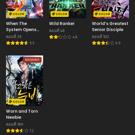
COLOR
COLOR
COLOR
When The
Wild Ranker
World’s Greatest
System Opens
Senior Disciple
ตอนที่ 48
After The Age Of
ตอนที่ 29
ตอนที่ 102
4.6
100
9.5
6.9
MANHWA
COLOR
Worn and Torn
Newbie
ตอนที่ 189
7.2