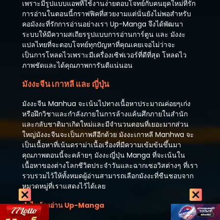
เพราะมีรูปแบบแอพที่ใช้งานง่ายตอบโจทย์กับคนยุคใหม่ที่รัก
การอ่านในตอนนี้กราฟฟิคที่สวยงามแต่นั่นยังไม่พอสำหรับ
คอมังงะที่รักการอ่านอย่างเรา Up-Manga จึงได้พัฒนา
ระบบให้มีความสเถียรรูปแบบการอ่านการ์ตูน และ มังงะ
แปลไทยที่จะตอบโจทย์ทุกปัญหาที่คุณเคยเจอไม่ว่าจะ
เป็นการโหลดไวเพราะมีเครื่องเซิฟเวอร์ที่ดีที่สุด โหลดไว
ภาพชัดและได้คุณภาพการันตีแน่นอน
มังงะจีน เกาหลี และ ญี่ปุ่น
มังงะจีน Manhua จะเน้นไปทางเนื้อหาประมาณค่อยๆเก่ง
หรือฝึกวิชาและกำลังภายในการล้างแค้นศึกภายในสำนัก
และกลับชาติมาเกิดใหม่และมีจำนวนตอนที่เยอะมากส่วน
ใหญ่มังงะจีนจะเป็นภาพสีอีกด้วย มังงะเกาหลี Manhwa จะ
เป็นเนื้อหาที่เน้นดราม่าเนื้อเรื่องที่มีความเข้มข้นขึ้นมา
คุณภาพตอนนี้จะคล้ายๆ มังงะญี่ปุ่น Manga ที่จะเน้นใน
เนื้อหาของต่างโลกชีวิตประจำวันและฉากเซอวิสต่างๆ ที่เรา
รวบรวมไว้ให้ทั้งหมดผู้อ่านสามารถเลือกมังงะที่ชืนชอบจาก
หมวดหมู่ที่เราแสดงไว้ได้เลย
ทำไมต้องอ่าน Up-Manga