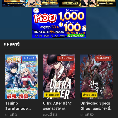
แฟนตาซี
MANGA
MANHWA
MANHWA
COLOR
COLOR
Tsuiho
Ultra Alter แอ็กร
Unrivaled Spear
Saretanode,
องสตรองโคตร
Ghost หอกมารหนึ่ง
Ansatsu Ikka
ในใต้หล้า
ตอนที่ 3
ตอนที่ 113
ตอนที่ 52